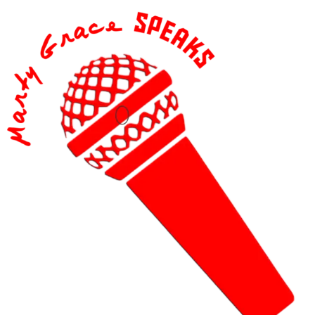
content