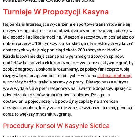
konta bankowego bankowego w kasynie Slotica.
Turnieje W Propozycji Kasyna
Najbardziej Interesujące wydarzenia e-sportowe transmitowane są
na żywo – oglądaj mecze i obstawiaj zarówno przez przeglądarkę, w
jaki sposób i aplikację mobilną. W sezonie szczytowym posiadasz do
doboru przeszło 100 rynków siatkarskich, a dla niektórych wydarzeń
dostępnych wydaje się poniekąd około 200 różnych zakładów.
Każde losowanie daje szansę na wygranie gratisowych spinów,
gadżetów lub sprzętu elektronicznego – wystarczy aktywnie grać, by
zdobyć nagrody. Doskonale rozumiemy, że polscy fani często wolą
rozgrywkę na urządzeniach mobilnych – w domu
slottica erfahrung
,
w podróży bądź w trakcie przerwy w pracy. Dlatego nasza witryna
www wydaje się w pełni responsywna i świetnie dopasowuje się do
odwiedzenia ekranów smartfonów i tabletów. Polega na
obstawianiu pojedynczej lub podwójnej zapłaty na american
airways samolotu, który wspólnie wraz ze wznoszeniem się generuje
coraz to większy mnożnik wygranej.
Procedury Konsol W Kasynie Slotica