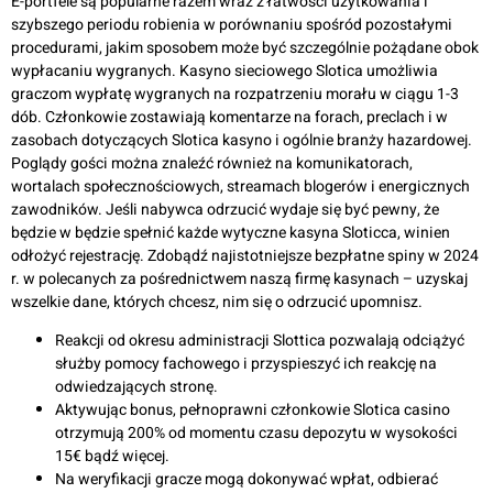
E-portfele są popularne razem wraz z łatwości użytkowania i
szybszego periodu robienia w porównaniu spośród pozostałymi
procedurami, jakim sposobem może być szczególnie pożądane obok
wypłacaniu wygranych. Kasyno sieciowego Slotica umożliwia
graczom wypłatę wygranych na rozpatrzeniu morału w ciągu 1-3
dób. Członkowie zostawiają komentarze na forach, preclach i w
zasobach dotyczących Slotica kasyno i ogólnie branży hazardowej.
Poglądy gości można znaleźć również na komunikatorach,
wortalach społecznościowych, streamach blogerów i energicznych
zawodników. Jeśli nabywca odrzucić wydaje się być pewny, że
będzie w będzie spełnić każde wytyczne kasyna Sloticca, winien
odłożyć rejestrację. Zdobądź najistotniejsze bezpłatne spiny w 2024
r. w polecanych za pośrednictwem naszą firmę kasynach – uzyskaj
wszelkie dane, których chcesz, nim się o odrzucić upomnisz.
Reakcji od okresu administracji Slottica pozwalają odciążyć
służby pomocy fachowego i przyspieszyć ich reakcję na
odwiedzających stronę.
Aktywując bonus, pełnoprawni członkowie Slotica casino
otrzymują 200% od momentu czasu depozytu w wysokości
15€ bądź więcej.
Na weryfikacji gracze mogą dokonywać wpłat, odbierać