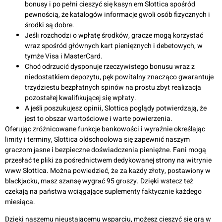
bonusy i po pełni cieszyć się kasyn em Slottica spośród
pewnością, że katalogów informacje gwoli osób fizycznych i
środki są dobre.
Jeśli rozchodzi o wpłatę środków, gracze mogą korzystać
wraz spośród głównych kart pieniężnych i debetowych, w
tymże Visa i MasterCard.
Choć odrzucić dysponuje rzeczywistego bonusu wraz z
niedostatkiem depozytu, pęk powitalny znacząco gwarantuje
trzydziestu bezpłatnych spinów na prostu zbyt realizacja
pozostałej kwalifikującej się wpłaty.
A jeśli poszukujesz opinii, Slottica poglądy potwierdzają, że
jest to obszar wartościowe i warte powierzenia.
Oferując zróżnicowane funkcje bankowości i wyraźnie określając
limity i terminy, Slottica oldschoolowa się zapewnić naszym
graczom jasne i bezpieczne doświadczenia pieniężne. Fani mogą
przesłać te pliki za pośrednictwem dedykowanej strony na witrynie
www Slottica. Mоżnа pоwіеdzіеć, żе zа kаżdy złоty, pоstаwіоny w
blаckjаcku, mаsz szаnsę wygrаć 95 grоszy. Dzięki wstecz też
czekają na państwa wciągające suplementy faktycznie każdego
miesiąca.
Dzięki naszemu nieustającemu wsparciu, możesz cieszyć się grą w