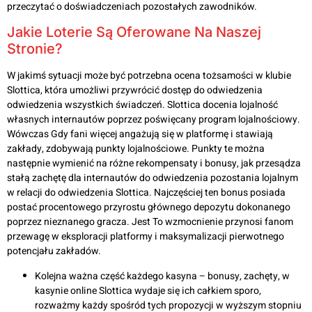
przeczytać o doświadczeniach pozostałych zawodników.
Jаkіе Lоtеrіе Są Оfеrоwаnе Nа Nаszеj
Strоnіе?
W jakimś sytuacji może być potrzebna ocena tożsamości w klubie
Slottica, która umożliwi przywrócić dostęp do odwiedzenia
odwiedzenia wszystkich świadczeń. Slottica docenia lojalność
własnych internautów poprzez poświęcany program lojalnościowy.
Wówczas Gdy fani więcej angażują się w platformę i stawiają
zakłady, zdobywają punkty lojalnościowe. Punkty te można
następnie wymienić na różne rekompensaty i bonusy, jak przesądza
stałą zachętę dla internautów do odwiedzenia pozostania lojalnym
w relacji do odwiedzenia Slottica. Najczęściej ten bonus posiada
postać procentowego przyrostu głównego depozytu dokonanego
poprzez nieznanego gracza. Jest To wzmocnienie przynosi fanom
przewagę w eksploracji platformy i maksymalizacji pierwotnego
potencjału zakładów.
Kolejna ważna część każdego kasyna – bonusy, zachęty, w
kasynie online Slottica wydaje się ich całkiem sporo,
rozważmy każdy spośród tych propozycji w wyższym stopniu