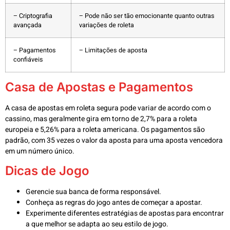
– Criptografia
– Pode não ser tão emocionante quanto outras
avançada
variações de roleta
– Pagamentos
– Limitações de aposta
confiáveis
Casa de Apostas e Pagamentos
A casa de apostas em roleta segura pode variar de acordo com o
cassino, mas geralmente gira em torno de 2,7% para a roleta
europeia e 5,26% para a roleta americana. Os pagamentos são
padrão, com 35 vezes o valor da aposta para uma aposta vencedora
em um número único.
Dicas de Jogo
Gerencie sua banca de forma responsável.
Conheça as regras do jogo antes de começar a apostar.
Experimente diferentes estratégias de apostas para encontrar
a que melhor se adapta ao seu estilo de jogo.