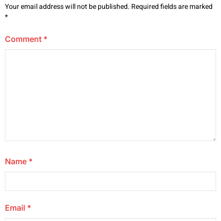
Your email address will not be published.
Required fields are marked
*
Comment
*
Name
*
Email
*