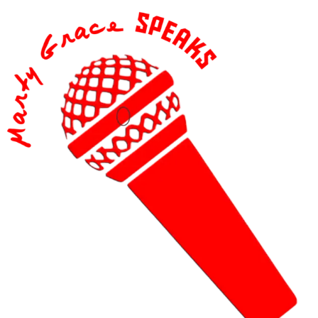
content