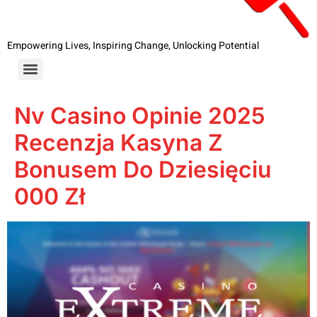
Empowering Lives, Inspiring Change, Unlocking Potential
Nv Casino Opinie 2025
Recenzja Kasyna Z
Bonusem Do Dziesięciu
000 Zł