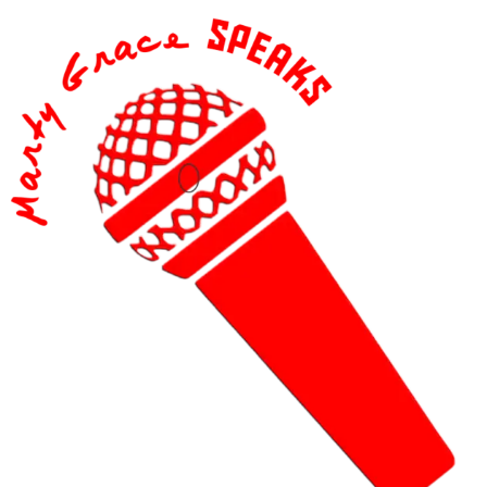
content