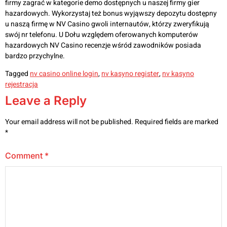
firmy zagrać w kategorie demo dostępnych u naszej firmy gier
hazardowych. Wykorzystaj też bonus wyjąwszy depozytu dostępny
u naszą firmę w NV Casino gwoli internautów, którzy zweryfikują
swój nr telefonu. U Dołu względem oferowanych komputerów
hazardowych NV Casino recenzje wśród zawodników posiada
bardzo przychylne.
Tagged
nv casino online login
,
nv kasyno register
,
nv kasyno
rejestracja
Leave a Reply
Your email address will not be published.
Required fields are marked
*
Comment
*