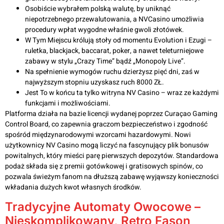
Osobiście wybrałem polską walutę, by uniknąć
niepotrzebnego przewalutowania, a NVCasino umożliwia
procedury wpłat wygodne właśnie gwoli złotówek.
W Tym Miejscu królują stoły od momentu Evolution i Ezugi –
ruletka, blackjack, baccarat, poker, a nawet teleturniejowe
zabawy w stylu „Crazy Time” bądź „Monopoly Live”.
Na spełnienie wymogów ruchu dzierżysz pięć dni, zaś w
najwyższym stopniu uzyskasz ruch 8000 ZŁ.
Jest To w końcu ta tylko witryna NV Casino – wraz ze każdymi
funkcjami i możliwościami.
Platforma działa na bazie licencji wydanej poprzez Curaçao Gaming
Control Board, co zapewnia graczom bezpieczeństwo i zgodność
spośród międzynarodowymi wzorcami hazardowymi. Nowi
użytkownicy NV Casino mogą liczyć na fascynujący plik bonusów
powitalnych, który mieści parę pierwszych depozytów. Standardowa
podaż składa się z premii gotówkowej i gratisowych spinów, co
pozwala świeżym fanom na dłuższą zabawę wyjąwszy konieczności
wkładania dużych kwot własnych środków.
Tradycyjne Automaty Owocowe –
Nieskomplikowany, Retro Fason