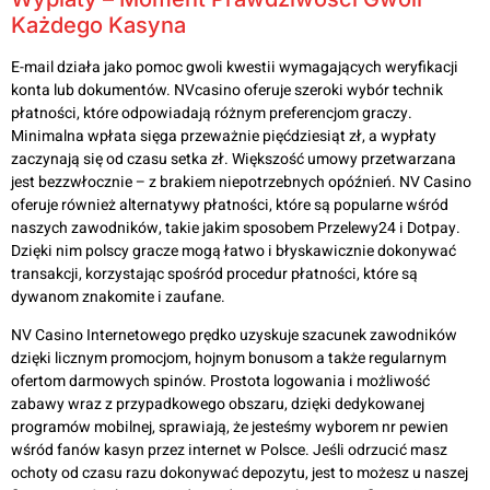
Każdego Kasyna
E-mail działa jako pomoc gwoli kwestii wymagających weryfikacji
konta lub dokumentów. NVcasino oferuje szeroki wybór technik
płatności, które odpowiadają różnym preferencjom graczy.
Minimalna wpłata sięga przeważnie pięćdziesiąt zł, a wypłaty
zaczynają się od czasu setka zł. Większość umowy przetwarzana
jest bezzwłocznie – z brakiem niepotrzebnych opóźnień. NV Casino
oferuje również alternatywy płatności, które są popularne wśród
naszych zawodników, takie jakim sposobem Przelewy24 i Dotpay.
Dzięki nim polscy gracze mogą łatwo i błyskawicznie dokonywać
transakcji, korzystając spośród procedur płatności, które są
dywanom znakomite i zaufane.
NV Casino Internetowego prędko uzyskuje szacunek zawodników
dzięki licznym promocjom, hojnym bonusom a także regularnym
ofertom darmowych spinów. Prostota logowania i możliwość
zabawy wraz z przypadkowego obszaru, dzięki dedykowanej
programów mobilnej, sprawiają, że jesteśmy wyborem nr pewien
wśród fanów kasyn przez internet w Polsce. Jeśli odrzucić masz
ochoty od czasu razu dokonywać depozytu, jest to możesz u naszej