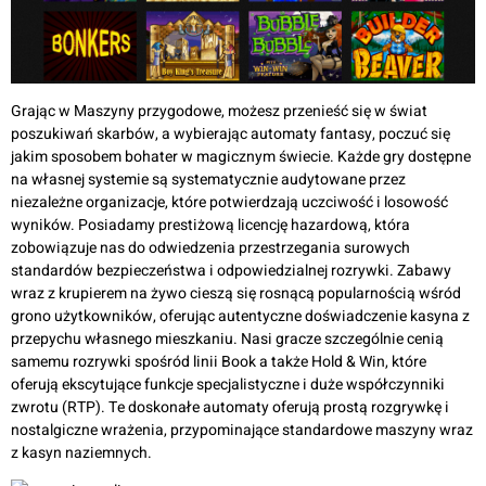
Grając w Maszyny przygodowe, możesz przenieść się w świat
poszukiwań skarbów, a wybierając automaty fantasy, poczuć się
jakim sposobem bohater w magicznym świecie. Każde gry dostępne
na własnej systemie są systematycznie audytowane przez
niezależne organizacje, które potwierdzają uczciwość i losowość
wyników. Posiadamy prestiżową licencję hazardową, która
zobowiązuje nas do odwiedzenia przestrzegania surowych
standardów bezpieczeństwa i odpowiedzialnej rozrywki. Zabawy
wraz z krupierem na żywo cieszą się rosnącą popularnością wśród
grono użytkowników, oferując autentyczne doświadczenie kasyna z
przepychu własnego mieszkaniu. Nasi gracze szczególnie cenią
samemu rozrywki spośród linii Book a także Hold & Win, które
oferują ekscytujące funkcje specjalistyczne i duże współczynniki
zwrotu (RTP). Te doskonałe automaty oferują prostą rozgrywkę i
nostalgiczne wrażenia, przypominające standardowe maszyny wraz
z kasyn naziemnych.