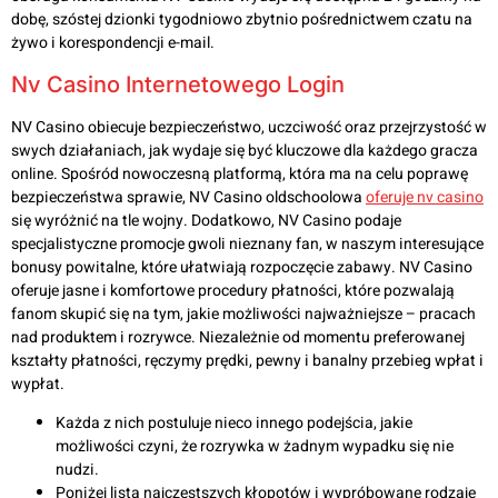
dobę, szóstej dzionki tygodniowo zbytnio pośrednictwem czatu na
żywo i korespondencji e-mail.
Nv Casino Internetowego Login
NV Casino obiecuje bezpieczeństwo, uczciwość oraz przejrzystość w
swych działaniach, jak wydaje się być kluczowe dla każdego gracza
online. Spośród nowoczesną platformą, która ma na celu poprawę
bezpieczeństwa sprawie, NV Casino oldschoolowa
oferuje nv casino
się wyróżnić na tle wojny. Dodatkowo, NV Casino podaje
specjalistyczne promocje gwoli nieznany fan, w naszym interesujące
bonusy powitalne, które ułatwiają rozpoczęcie zabawy. NV Casino
oferuje jasne i komfortowe procedury płatności, które pozwalają
fanom skupić się na tym, jakie możliwości najważniejsze – pracach
nad produktem i rozrywce. Niezależnie od momentu preferowanej
kształty płatności, ręczymy prędki, pewny i banalny przebieg wpłat i
wypłat.
Każda z nich postuluje nieco innego podejścia, jakie
możliwości czyni, że rozrywka w żadnym wypadku się nie
nudzi.
Poniżej lista najczęstszych kłopotów i wypróbowane rodzaje