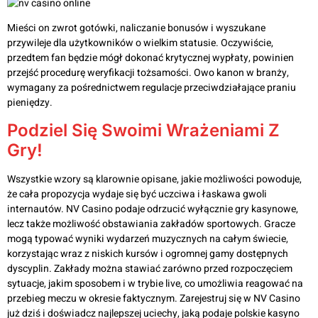
Mieści on zwrot gotówki, naliczanie bonusów i wyszukane
przywileje dla użytkowników o wielkim statusie. Oczywiście,
przedtem fan będzie mógł dokonać krytycznej wypłaty, powinien
przejść procedurę weryfikacji tożsamości. Owo kanon w branży,
wymagany za pośrednictwem regulacje przeciwdziałające praniu
pieniędzy.
Podziel Się Swoimi Wrażeniami Z
Gry!
Wszystkie wzory są klarownie opisane, jakie możliwości powoduje,
że cała propozycja wydaje się być uczciwa i łaskawa gwoli
internautów. NV Casino podaje odrzucić wyłącznie gry kasynowe,
lecz także możliwość obstawiania zakładów sportowych. Gracze
mogą typować wyniki wydarzeń muzycznych na całym świecie,
korzystając wraz z niskich kursów i ogromnej gamy dostępnych
dyscyplin. Zakłady można stawiać zarówno przed rozpoczęciem
sytuacje, jakim sposobem i w trybie live, co umożliwia reagować na
przebieg meczu w okresie faktycznym. Zarejestruj się w NV Casino
już dziś i doświadcz najlepszej uciechy, jaką podaje polskie kasyno