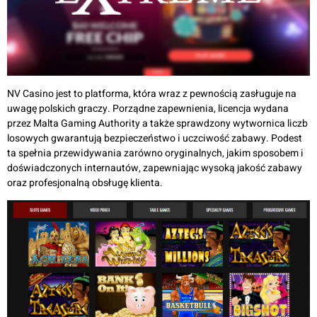
NV Casino jest to platforma, która wraz z pewnością zasługuje na
uwagę polskich graczy. Porządne zapewnienia, licencja wydana
przez Malta Gaming Authority a także sprawdzony wytwornica liczb
losowych gwarantują bezpieczeństwo i uczciwość zabawy. Podest
ta spełnia przewidywania zarówno oryginalnych, jakim sposobem i
doświadczonych internautów, zapewniając wysoką jakość zabawy
oraz profesjonalną obsługę klienta.