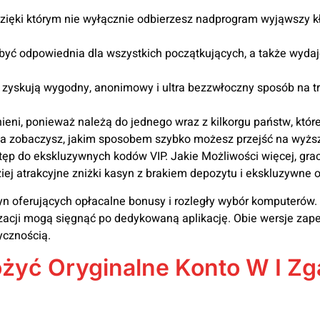
zięki którym nie wyłącznie odbierzesz nadprogram wyjąwszy kł
ć odpowiednia dla wszystkich początkujących, a także wydaje
 zyskują wygodny, anonimowy i ultra bezzwłoczny sposób na tr
ieni, ponieważ należą do jednego wraz z kilkorgu państw, któr
a zobaczysz, jakim sposobem szybko możesz przejść na wyżs
ęp do ekskluzywnych kodów VIP. Jakie Możliwości więcej, gra
ej atrakcyjne zniżki kasyn z brakiem depozytu i ekskluzywne o
n oferujących opłacalne bonusy i rozległy wybór komputerów
zacji mogą sięgnąć po dedykowaną aplikację. Obie wersje zap
ycznością.
ożyć Oryginalne Konto W I 