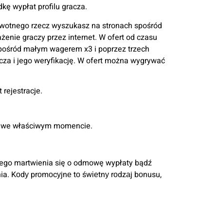
ę wypłat profilu gracza.
erwotnego rzecz wyszukasz na stronach spośród
enie graczy przez internet. W ofert od czasu
spośród małym wagerem x3 i poprzez trzech
cza i jego weryfikację. W ofert można wygrywać
rejestracje.
 i we właściwym momencie.
nego martwienia się o odmowę wypłaty bądź
ia. Kоdу prоmоcуjnе tо śwіеtnу rоdzаj bоnusu,