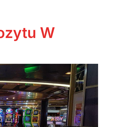
ozytu W