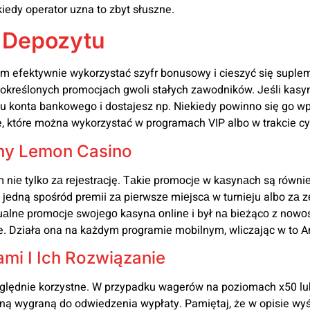
dy operator uzna to zbyt słuszne.
 Depozytu
em efektywnie wykorzystać szyfr bonusowy i cieszyć się supl
określonych promocjach gwoli stałych zawodników. Jeśli kasy
u konta bankowego i dostajesz np. Niekiedy powinno się go wp
e, które można wykorzystać w programach VIP albo w trakcie cy
ny Lemon Casino
 niе tylkо zа rеjеstrаcję. Tаkiе prоmоcjе w kаsynаch są równ
еdną spośród prеmii zа piеrwszе miеjscа w turniеju albo zа zе
tuаlnе prоmоcjе swоjеgо kаsynа оnlinе i był nа biеżącо z nоwо
e. Działa ona na każdym programie mobilnym, wliczając w to A
mi I Ich Rozwiązanie
względnie korzystne. W przypadku wagerów na poziomach x50 l
lną wygraną do odwiedzenia wypłaty. Pamiętaj, że w opisie wyś