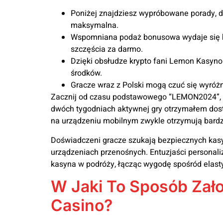
Poniżej znajdziesz wypróbowane porady, d
maksymalna.
Wspomniana podaż bonusowa wydaje się by
szczęścia za darmo.
Dzięki obsłudze krypto fani Lemon Kasyno
środków.
Gracze wraz z Polski mogą czuć się wyróżn
Zacznij od czasu podstawowego “LEMON2024”, 
dwóch tygodniach aktywnej gry otrzymałem dost
na urządzeniu mobilnym zwykle otrzymują bardzi
Doświadczeni gracze szukają bezpiecznych kasy
urządzeniach przenośnych. Entuzjaści personali
kasyna w podróży, łącząc wygodę spośród elast
W Jaki To Sposób Zał
Casino?