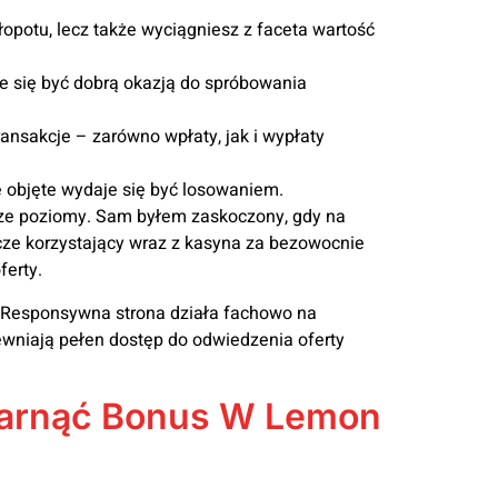
opotu, lecz także wyciągniesz z faceta wartość
 się być dobrą okazją do spróbowania
ansakcje – zarówno wpłaty, jak i wypłaty
e objęte wydaje się być losowaniem.
ze poziomy. Sam byłem zaskoczony, gdy na
cze korzystający wraz z kasyna za bezowocnie
ferty.
. Responsywna strona działa fachowo na
ewniają pełen dostęp do odwiedzenia oferty
Zgarnąć Bonus W Lemon