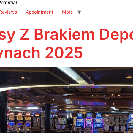
otential
Reviews
Appointment
More
sy Z Brakiem Dep
ynach 2025