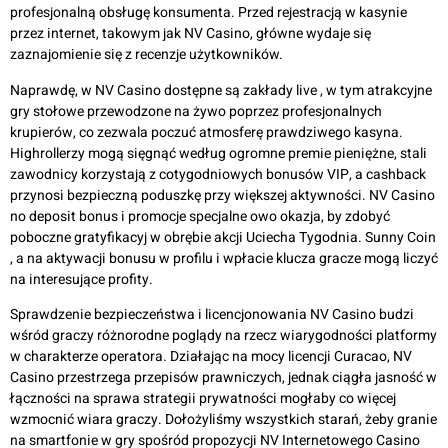
profesjonalną obsługę konsumenta. Przed rejestracją w kasynie
przez internet, takowym jak NV Casino, główne wydaje się
zaznajomienie się z recenzje użytkowników.
Naprawdę, w NV Casino dostępne są zakłady live , w tym atrakcyjne
gry stołowe przewodzone na żywo poprzez profesjonalnych
krupierów, co zezwala poczuć atmosferę prawdziwego kasyna.
Highrollerzy mogą sięgnąć według ogromne premie pieniężne, stali
zawodnicy korzystają z cotygodniowych bonusów VIP, a cashback
przynosi bezpieczną poduszkę przy większej aktywności. NV Casino
no deposit bonus i promocje specjalne owo okazja, by zdobyć
poboczne gratyfikacyj w obrębie akcji Uciecha Tygodnia. Sunny Coin
, a na aktywacji bonusu w profilu i wpłacie klucza gracze mogą liczyć
na interesujące profity.
Sprawdzenie bezpieczeństwa i licencjonowania NV Casino budzi
wśród graczy różnorodne poglądy na rzecz wiarygodności platformy
w charakterze operatora. Działając na mocy licencji Curacao, NV
Casino przestrzega przepisów prawniczych, jednak ciągła jasność w
łączności na sprawa strategii prywatności mogłaby co więcej
wzmocnić wiara graczy. Dołożyliśmy wszystkich starań, żeby granie
na smartfonie w gry spośród propozycji NV Internetowego Casino