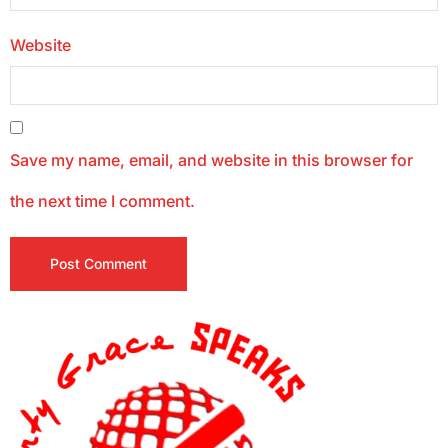
Website
Save my name, email, and website in this browser for
the next time I comment.