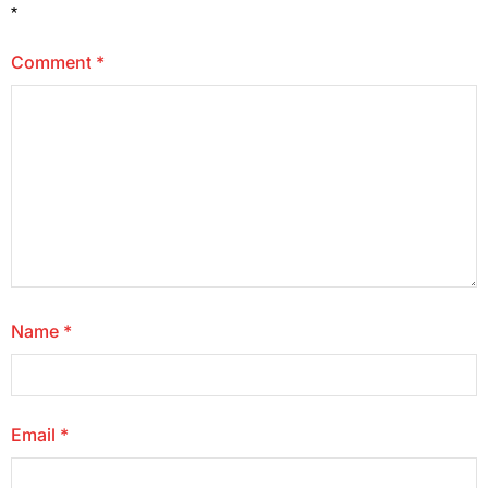
*
Comment
*
Name
*
Email
*