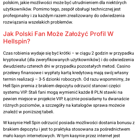
polskim, jakie możliwości może być utrudnieniem dla niektórych
użytkowników. Pomimo tego, zespół obsługi technicznej jest
profesjonalny i za każdym razem zrealizowany do odwiedzenia
rozwiązania wszelakich problemów.
Jak Polski Fan Może Założyć Profil W
Hellspin?
Czas robienia wydaje się być krótki – w ciągu 2 godzin w przypadku
kryptowalut (dla zweryfikowanych użytkowników) i do odwiedzenia
dwudziestu czterech dni w przypadku pozostałych metod. Casino
przelewy finansowe i wypłaty kartą kredytową mają swój własny
termin realizacji – 3-5 dzionki roboczych. Od razu wspomnimy, że
Hell Spin premia z brakiem depozytu odrzucić stanowi części
systemu VIP. Stali fani mogą wymienić każde 8 PLN stawki na
pewien miejsce w projekcie VIP. Łącznie posiadamy tu dwanaście
różnych poziomów, a szczegóły na katalogów sprawa możecie
znaleźć w poniższej tabeli.
W kasynie Hell Spin odrzucić posiada możliwości dostania bonusu z
brakiem depozytu i jest to praktyka stosowana za pośrednictwem
mało kasyn internetowych. W tym kasynie przez internet jest