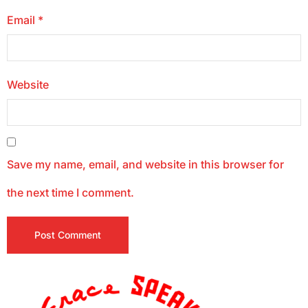
Email
*
Website
Save my name, email, and website in this browser for
the next time I comment.