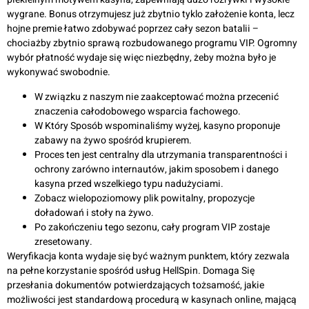
wygrane. Bonus otrzymujesz już zbytnio tyklo założenie konta, lecz
hojne premie łatwo zdobywać poprzez cały sezon batalii –
chociażby zbytnio sprawą rozbudowanego programu VIP. Ogromny
wybór płatność wydaje się więc niezbędny, żeby można było je
wykonywać swobodnie.
W związku z naszym nie zaakceptować można przecenić
znaczenia całodobowego wsparcia fachowego.
W Który Sposób wspominaliśmy wyżej, kasyno proponuje
zabawy na żywo spośród krupierem.
Proces ten jest centralny dla utrzymania transparentności i
ochrony zarówno internautów, jakim sposobem i danego
kasyna przed wszelkiego typu nadużyciami.
Zobacz wielopoziomowy plik powitalny, propozycje
doładowań i stoły na żywo.
Po zakończeniu tego sezonu, cały program VIP zostaje
zresetowany.
Weryfikacja konta wydaje się być ważnym punktem, który zezwala
na pełne korzystanie spośród usług HellSpin. Domaga Się
przesłania dokumentów potwierdzających tożsamość, jakie
możliwości jest standardową procedurą w kasynach online, mającą