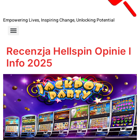
Empowering Lives, Inspiring Change, Unlocking Potential
Recenzja Hellspin Opinie I
Info 2025