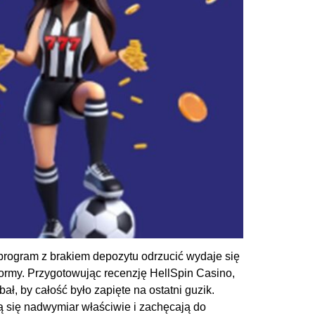
dprogram z brakiem depozytu odrzucić wydaje się
formy. Przygotowując recenzję HellSpin Casino,
, by całość było zapięte na ostatni guzik.
ą się nadwymiar właściwie i zachęcają do