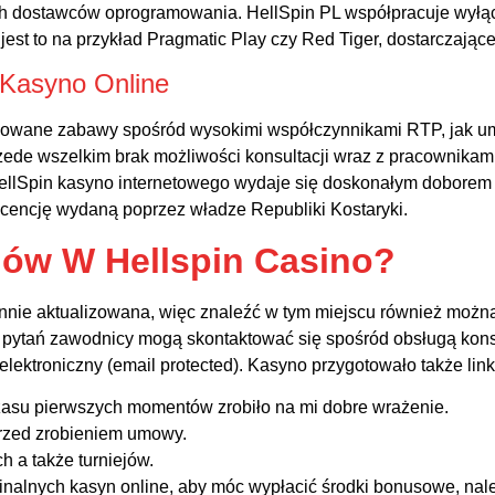
ch dostawców oprogramowania. HellSpin PL współpracuje wyłącz
est to na przykład Pragmatic Play czy Red Tiger, dostarczając
 Kasyno Online
ikowane zabawy spośród wysokimi współczynnikami RTP, jak um
rzede wszelkim brak możliwości konsultacji wraz z pracownika
llSpin kasyno internetowego wydaje się doskonałym doborem n
licencję wydaną poprzez władze Republiki Kostaryki.
dów W Hellspin Casino?
nnie aktualizowana, więc znaleźć w tym miejscu również możn
ź pytań zawodnicy mogą skontaktować się spośród obsługą kon
elektroniczny (email protected). Kasyno przygotowało także link
zasu pierwszych momentów zrobiło na mi dobre wrażenie.
przed zrobieniem umowy.
h a także turniejów.
inalnych kasyn online, aby móc wypłacić środki bonusowe, nale