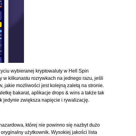
życiu wybieranej kryptowaluty w Hell Spin
 w kilkunastu rozrywkach na jednego razu, jeśli
akie możliwości jest kolejną zaletą na stronie.
letkę bakarat, aplikacje drops & wins a także tak
 jedynie zwiększa napięcie i rywalizację.
 hazardowa, której nie powinno się nazbyt dużo
ryginalny użytkownik. Wysokiej jakości lista