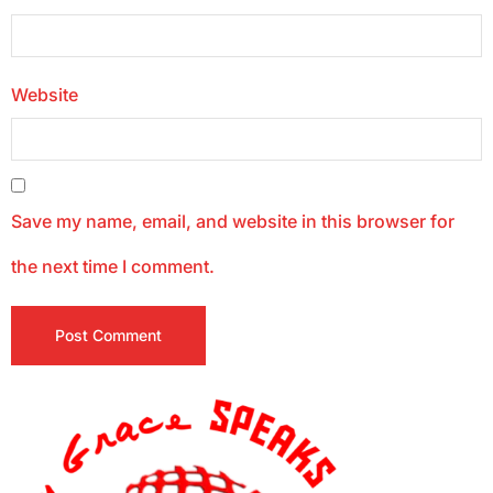
Website
Save my name, email, and website in this browser for
the next time I comment.