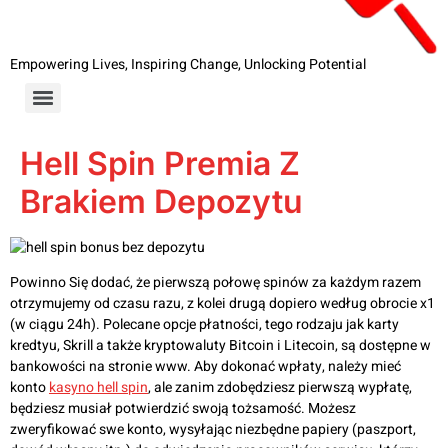
Empowering Lives, Inspiring Change, Unlocking Potential
Hell Spin Premia Z
Brakiem Depozytu
Powinno Się dodać, że pierwszą połowę spinów za każdym razem
otrzymujemy od czasu razu, z kolei drugą dopiero według obrocie x1
(w ciągu 24h). Polecane opcje płatności, tego rodzaju jak karty
kredtyu, Skrill a także kryptowaluty Bitcoin i Litecoin, są dostępne w
bankowości na stronie www. Aby dokonać wpłaty, należy mieć
konto
kasyno hell spin
, ale zanim zdobędziesz pierwszą wypłatę,
będziesz musiał potwierdzić swoją tożsamość. Możesz
zweryfikować swe konto, wysyłając niezbędne papiery (paszport,