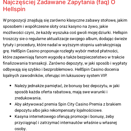
Najczęściej Zadawane Zapytania (faq) O
Hellspin
W propozycji znajdują się zarówno klasyczne zabawy stołowe, jakim
sposobem i współczesne sloty oraz kasyno na żywo, jakie
możliwości czyni, że każdy wyszuka coś gwoli mojej dziurki. Hellspin
troszczy sie o regularne aktualizacje swojego album, dodając świeże
tytuły i procedury, które nadal w wyższym stopniu uatrakcyjniają
grę. HellSpin Casino proponuje rozległy wybór metod płatności,
które zapewniają fanom wygodę a także bezpieczeństwo w trakcie
finalizowania transakcji. Zarówno depozyty, w jaki sposób i wypłaty
odbywają się szybko i bezproblemowo. HellSpin Casino docenia
lojalnych zawodników, oferując im luksusowy system VIP.
Należy jednakże pamiętać, że bonusy bez depozytu, w jaki
sposób każda oferta rabatowa, mają swe warunki i
zredukowania.
Aby aktywować premia Spin City Casino Premia z brakiem
depozytu albo jako rekompensaty lojalnościowe.
Kasyna internetowego oferują promocje i bonusy, żeby
przyciągnąć i zatrzymać internautów właśnie u własnej
osoby.