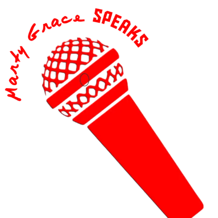
content