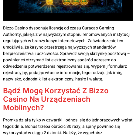
Bizzo Casino dysponuje licencję od czasu Curacao Gaming
Authority, jakiejś z w najwyższym stopniu renomowanych instytucji
regulujących w branży kasyn internetowych. Zaświadczenie ten
umożliwia, że kasyno przestrzega najwyższych standardów
bezpieczeństwa i uczciwości. Sprawdź swoją skrzynkę pocztową –
powinieneś otrzymać list elektroniczny spośród adresem do
odwiedzenia potwierdzenia rejestrowania się. Wypełnij formularz
rejestracyjny, podając własne informacje, tego rodzaju jak imię,
nazwisko, odnośnik list elektroniczny, hasło i walutę.
Bądź Mogę Korzystać Z Bizzo
Casino Na Urządzeniach
Mobilnych?
Promka działa tylko w czwartki i odnosi się do jednorazowych wpłat
tegoż dnia. Bonus trzeba obrócić 30 razy, a spiny powinno się
wykorzystać w ciągu 2 dzionki. Należy, że wypełnisz