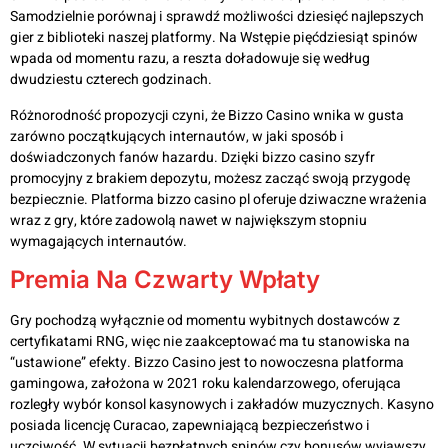
Samodzielnie porównaj i sprawdź możliwości dziesięć najlepszych
gier z biblioteki naszej platformy. Na Wstępie pięćdziesiąt spinów
wpada od momentu razu, a reszta doładowuje się według
dwudziestu czterech godzinach.
Różnorodność propozycji czyni, że Bizzo Casino wnika w gusta
zarówno początkujących internautów, w jaki sposób i
doświadczonych fanów hazardu. Dzięki bizzo casino szyfr
promocyjny z brakiem depozytu, możesz zacząć swoją przygodę
bezpiecznie. Platforma bizzo casino pl oferuje dziwaczne wrażenia
wraz z gry, które zadowolą nawet w największym stopniu
wymagających internautów.
Premia Na Czwarty Wpłaty
Gry pochodzą wyłącznie od momentu wybitnych dostawców z
certyfikatami RNG, więc nie zaakceptować ma tu stanowiska na
“ustawione” efekty. Bizzo Casino jest to nowoczesna platforma
gamingowa, założona w 2021 roku kalendarzowego, oferująca
rozległy wybór konsol kasynowych i zakładów muzycznych. Kasyno
posiada licencję Curacao, zapewniającą bezpieczeństwo i
uczciwość. W sytuacji bezpłatnych spinów czy bonusów wyjąwszy