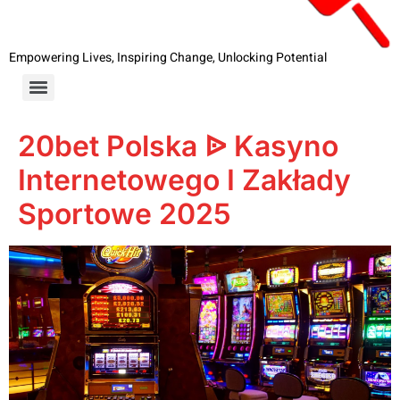
Empowering Lives, Inspiring Change, Unlocking Potential
20bet Polska ᐉ Kasyno
Internetowego I Zakłady
Sportowe 2025