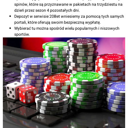
spinów, które są przyznawane w pakietach na trzydziestu na
dzień przez sezon 4 pozostałych dni.
Depozyt w serwisie 20Bet wniesiemy za pomocą tych samych
portali, które oferują swoim bezpieczną wypłatę.
Wybierać tu można spośród wielu popularnych i niszowych
sportów.