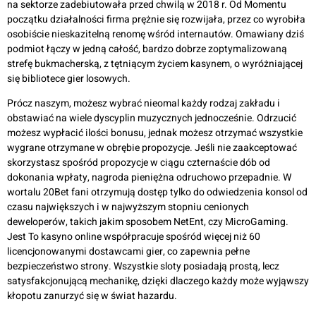
na sektorze zadebiutowała przed chwilą w 2018 r. Od Momentu
początku działalności firma prężnie się rozwijała, przez co wyrobiła
osobiście nieskazitelną renomę wśród internautów. Omawiany dziś
podmiot łączy w jedną całość, bardzo dobrze zoptymalizowaną
strefę bukmacherską, z tętniącym życiem kasynem, o wyróżniającej
się bibliotece gier losowych.
Prócz naszym, możesz wybrać nieomal każdy rodzaj zakładu i
obstawiać na wiele dyscyplin muzycznych jednocześnie. Odrzucić
możesz wypłacić ilości bonusu, jednak możesz otrzymać wszystkie
wygrane otrzymane w obrębie propozycje. Jeśli nie zaakceptować
skorzystasz spośród propozycje w ciągu czternaście dób od
dokonania wpłaty, nagroda pieniężna odruchowo przepadnie. W
wortalu 20Bet fani otrzymują dostęp tylko do odwiedzenia konsol od
czasu największych i w najwyższym stopniu cenionych
deweloperów, takich jakim sposobem NetEnt, czy MicroGaming.
Jest To kasyno online współpracuje spośród więcej niż 60
licencjonowanymi dostawcami gier, co zapewnia pełne
bezpieczeństwo strony. Wszystkie sloty posiadają prostą, lecz
satysfakcjonującą mechanikę, dzięki dlaczego każdy może wyjąwszy
kłopotu zanurzyć się w świat hazardu.