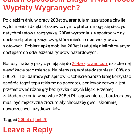
Wypłaty Wygranych?
Po ciężkim dniu w pracy 20Bet gwarantuje mi zasłużoną chwilę
wytchnienia i dzięki błyskawicznym wpłatom, mogę się cieszyć
natychmiastową rozgrywką. 20Bet wyróżnia się spośród wojny
doskonałą ofertą kasynową, która mieści mnóstwo tytułów
slotowych. Pobierz apkę mobilną 20Bet i raduj się nielimitowanym
dostępem do odwiedzenia tytułów hazardowych.
Bonusy i rabaty przyczyniają się do
20-bet-poland.com
szlachetnej
weryfikacje tego miejsca. Na pierwszą wpłatę dostaniesz 100% do
500 ZŁ i 100 darmowych spinów. Osobiście bardzo lubię korzystać
spośród tegoż typu reklamy na początek, ponieważ zezwala jest
przetestować różne gry bez ryzyka dużych klęsk. Przebieg
zakładanie konta w serwisie 20Bet PL logowanie jest bardzo łatwy i
musi być mężczyzna zrozumiały chociażby gwoli skromniej
nowoczesnych użytkowników.
Tagged
20bet pl
,
bet 20
Leave a Reply