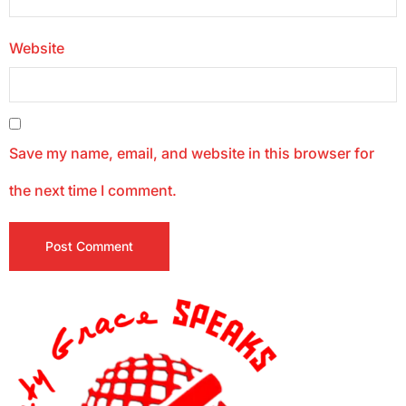
Website
Save my name, email, and website in this browser for
the next time I comment.