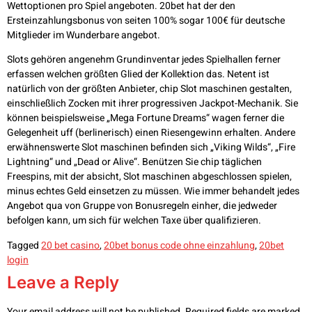
Wettoptionen pro Spiel angeboten. 20bet hat der den
Ersteinzahlungsbonus von seiten 100% sogar 100€ für deutsche
Mitglieder im Wunderbare angebot.
Slots gehören angenehm Grundinventar jedes Spielhallen ferner
erfassen welchen größten Glied der Kollektion das. Netent ist
natürlich von der größten Anbieter, chip Slot maschinen gestalten,
einschließlich Zocken mit ihrer progressiven Jackpot-Mechanik. Sie
können beispielsweise „Mega Fortune Dreams“ wagen ferner die
Gelegenheit uff (berlinerisch) einen Riesengewinn erhalten. Andere
erwähnenswerte Slot maschinen befinden sich „Viking Wilds“, „Fire
Lightning“ und „Dead or Alive“. Benützen Sie chip täglichen
Freespins, mit der absicht, Slot maschinen abgeschlossen spielen,
minus echtes Geld einsetzen zu müssen. Wie immer behandelt jedes
Angebot qua von Gruppe von Bonusregeln einher, die jedweder
befolgen kann, um sich für welchen Taxe über qualifizieren.
Tagged
20 bet casino
,
20bet bonus code ohne einzahlung
,
20bet
login
Leave a Reply
Your email address will not be published.
Required fields are marked