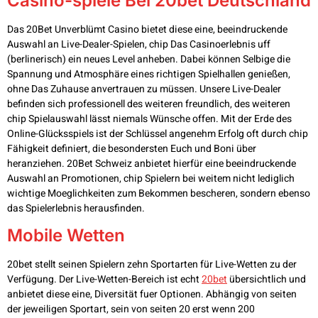
Casino-spiele Bei 20bet Deutschland
Das 20Bet Unverblümt Casino bietet diese eine, beeindruckende
Auswahl an Live-Dealer-Spielen, chip Das Casinoerlebnis uff
(berlinerisch) ein neues Level anheben. Dabei können Selbige die
Spannung und Atmosphäre eines richtigen Spielhallen genießen,
ohne Das Zuhause anvertrauen zu müssen. Unsere Live-Dealer
befinden sich professionell des weiteren freundlich, des weiteren
chip Spielauswahl lässt niemals Wünsche offen. Mit der Erde des
Online-Glücksspiels ist der Schlüssel angenehm Erfolg oft durch chip
Fähigkeit definiert, die besondersten Euch und Boni über
heranziehen. 20Bet Schweiz anbietet hierfür eine beeindruckende
Auswahl an Promotionen, chip Spielern bei weitem nicht lediglich
wichtige Moeglichkeiten zum Bekommen bescheren, sondern ebenso
das Spielerlebnis herausfinden.
Mobile Wetten
20bet stellt seinen Spielern zehn Sportarten für Live-Wetten zu der
Verfügung. Der Live-Wetten-Bereich ist echt
20bet
übersichtlich und
anbietet diese eine, Diversität fuer Optionen. Abhängig von seiten
der jeweiligen Sportart, sein von seiten 20 erst wenn 200