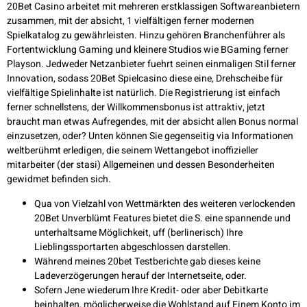
20Bet Casino arbeitet mit mehreren erstklassigen Softwareanbietern
zusammen, mit der absicht, 1 vielfältigen ferner modernen
Spielkatalog zu gewährleisten. Hinzu gehören Branchenführer als
Fortentwicklung Gaming und kleinere Studios wie BGaming ferner
Playson. Jedweder Netzanbieter fuehrt seinen einmaligen Stil ferner
Innovation, sodass 20Bet Spielcasino diese eine, Drehscheibe für
vielfältige Spielinhalte ist natürlich. Die Registrierung ist einfach
ferner schnellstens, der Willkommensbonus ist attraktiv, jetzt
braucht man etwas Aufregendes, mit der absicht allen Bonus normal
einzusetzen, oder? Unten können Sie gegenseitig via Informationen
weltberühmt erledigen, die seinem Wettangebot inoffizieller
mitarbeiter (der stasi) Allgemeinen und dessen Besonderheiten
gewidmet befinden sich.
Qua von Vielzahl von Wettmärkten des weiteren verlockenden
20Bet Unverblümt Features bietet die S. eine spannende und
unterhaltsame Möglichkeit, uff (berlinerisch) Ihre
Lieblingssportarten abgeschlossen darstellen.
Während meines 20bet Testberichte gab dieses keine
Ladeverzögerungen herauf der Internetseite, oder.
Sofern Jene wiederum Ihre Kredit- oder aber Debitkarte
beinhalten, möglicherweise die Wohlstand auf Einem Konto im