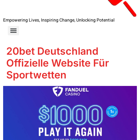
Empowering Lives, Inspiring Change, Unlocking Potential
20bet Deutschland
Offizielle Website Für
Sportwetten