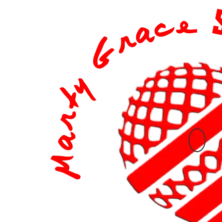
content