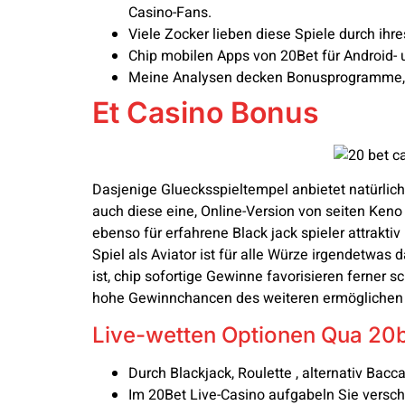
Casino-Fans.
Viele Zocker lieben diese Spiele durch ih
Chip mobilen Apps von 20Bet für Android- 
Meine Analysen decken Bonusprogramme, Be
Et Casino Bonus
Dasjenige Gluecksspieltempel anbietet natürlich
auch diese eine, Online-Version von seiten Keno
ebenso für erfahrene Black jack spieler attrakti
Spiel als Aviator ist für alle Würze irgendetwas 
ist, chip sofortige Gewinne favorisieren ferner 
hohe Gewinnchancen des weiteren ermöglichen da
Live-wetten Optionen Qua 20b
Durch Blackjack, Roulette , alternativ Bacc
Im 20Bet Live-Casino aufgabeln Sie versch