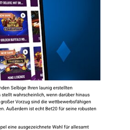
den Selbige Ihren launig erstellten
stellt wahrscheinlich, wenn darüber hinaus
rer großer Vorzug sind die wettbewerbsfähigen
en. Außerdem ist echt Bet20 für seine robusten
mpel eine ausgezeichnete Wahl für allesamt