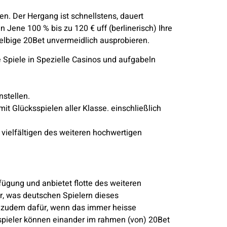
. Der Hergang ist schnellstens, dauert
en Jene 100 % bis zu 120 € uff (berlinerisch) Ihre
Selbige 20Bet unvermeidlich ausprobieren.
 Spiele in Spezielle Casinos und aufgabeln
nstellen.
it Glücksspielen aller Klasse. einschließlich
 vielfältigen des weiteren hochwertigen
fügung und anbietet flotte des weiteren
r, was deutschen Spielern dieses
n zudem dafür, wenn das immer heisse
spieler können einander im rahmen (von) 20Bet