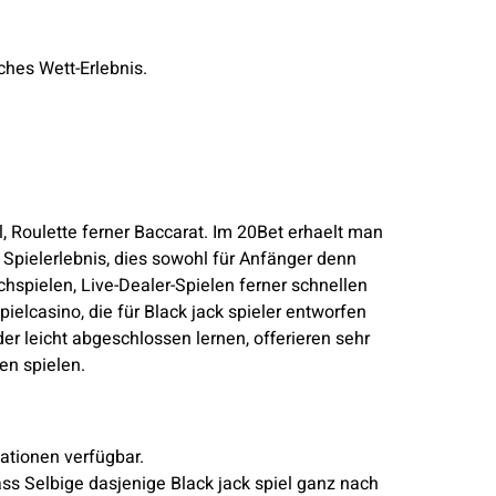
ches Wett-Erlebnis.
, Roulette ferner Baccarat. Im 20Bet erhaelt man
Spielerlebnis, dies sowohl für Anfänger denn
chspielen, Live-Dealer-Spielen ferner schnellen
pielcasino, die für Black jack spieler entworfen
er leicht abgeschlossen lernen, offerieren sehr
en spielen.
iationen verfügbar.
ss Selbige dasjenige Black jack spiel ganz nach