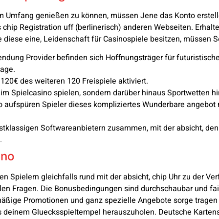
m Umfang genießen zu können, müssen Jene das Konto erstellen
s chip Registration uff (berlinerisch) anderen Webseiten. Erhalt
 diese eine, Leidenschaft für Casinospiele besitzen, müssen 
dung Provider befinden sich Hoffnungsträger für futuristische
Lage.
120€ des weiteren 120 Freispiele aktiviert.
g im Spielcasino spielen, sondern darüber hinaus Sportwetten hi
ino aufspüren Spieler dieses kompliziertes Wunderbare angebot m
rstklassigen Softwareanbietern zusammen, mit der absicht, den
.
ino
Spielern gleichfalls rund mit der absicht, chip Uhr zu der Ver
llen Fragen. Die Bonusbedingungen sind durchschaubar und fai
mäßige Promotionen und ganz spezielle Angebote sorge trage
aus deinem Gluecksspieltempel herauszuholen. Deutsche Karten