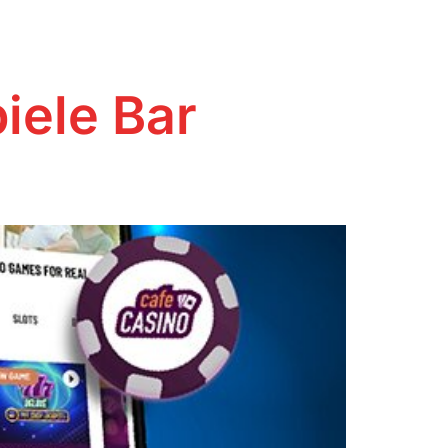
iele Bar