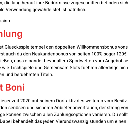
, die lang herauf ihre Bedürfnisse zugeschnitten befinden sich. 
le Verwendung gewährleistet ist natürlich.
hlung
0Bet Gluecksspieltempel den doppelten Willkommensbonus vonse
erst auch du den Neukundenbonus von seiten 100% sogar 120€ d
ießen, dass einander bevor allem Sportwetten vom Angebot sein.
 wie Tischspiele und Gemeinsam Slots fuehren allerdings nicht
len und beruehmten Titeln.
t Boni
t dieser zeit 2020 auf seinem Dorf aktiv des weiteren vom Besit
 den seriösen und sicheren Anbieter anvertrauen, der streng v
äge können zwischen allen Zahlungsoptionen variieren. Du soll
 Dabei behandelt das jeden Vierundzwanzig stunden um einen P