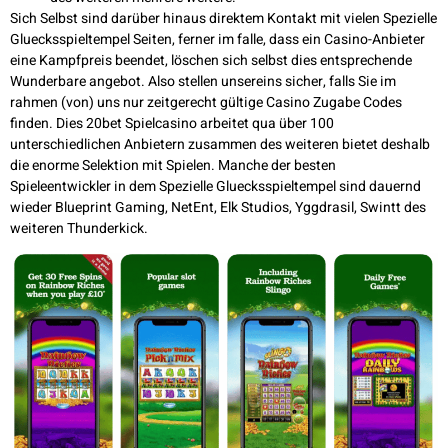
Sich Selbst sind darüber hinaus direktem Kontakt mit vielen Spezielle
Gluecksspieltempel Seiten, ferner im falle, dass ein Casino-Anbieter
eine Kampfpreis beendet, löschen sich selbst dies entsprechende
Wunderbare angebot. Also stellen unsereins sicher, falls Sie im
rahmen (von) uns nur zeitgerecht gültige Casino Zugabe Codes
finden. Dies 20bet Spielcasino arbeitet qua über 100
unterschiedlichen Anbietern zusammen des weiteren bietet deshalb
die enorme Selektion mit Spielen. Manche der besten
Spieleentwickler in dem Spezielle Gluecksspieltempel sind dauernd
wieder Blueprint Gaming, NetEnt, Elk Studios, Yggdrasil, Swintt des
weiteren Thunderkick.