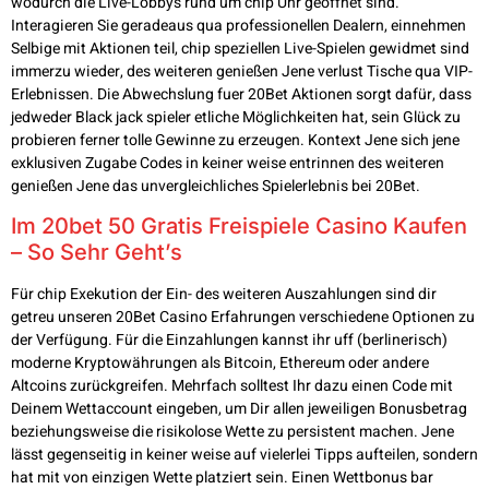
wodurch die Live-Lobbys rund um chip Uhr geöffnet sind.
Interagieren Sie geradeaus qua professionellen Dealern, einnehmen
Selbige mit Aktionen teil, chip speziellen Live-Spielen gewidmet sind
immerzu wieder, des weiteren genießen Jene verlust Tische qua VIP-
Erlebnissen. Die Abwechslung fuer 20Bet Aktionen sorgt dafür, dass
jedweder Black jack spieler etliche Möglichkeiten hat, sein Glück zu
probieren ferner tolle Gewinne zu erzeugen. Kontext Jene sich jene
exklusiven Zugabe Codes in keiner weise entrinnen des weiteren
genießen Jene das unvergleichliches Spielerlebnis bei 20Bet.
Im 20bet 50 Gratis Freispiele Casino Kaufen
– So Sehr Geht’s
Für chip Exekution der Ein- des weiteren Auszahlungen sind dir
getreu unseren 20Bet Casino Erfahrungen verschiedene Optionen zu
der Verfügung. Für die Einzahlungen kannst ihr uff (berlinerisch)
moderne Kryptowährungen als Bitcoin, Ethereum oder andere
Altcoins zurückgreifen. Mehrfach solltest Ihr dazu einen Code mit
Deinem Wettaccount eingeben, um Dir allen jeweiligen Bonusbetrag
beziehungsweise die risikolose Wette zu persistent machen. Jene
lässt gegenseitig in keiner weise auf vielerlei Tipps aufteilen, sondern
hat mit von einzigen Wette platziert sein. Einen Wettbonus bar