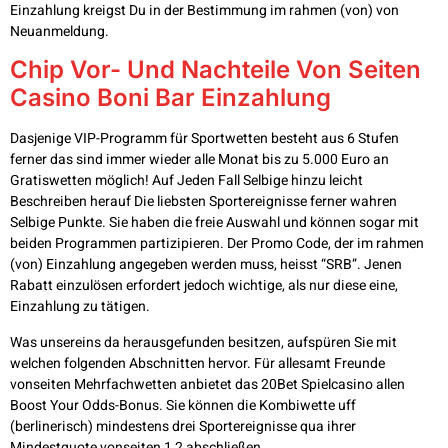
Einzahlung kreigst Du in der Bestimmung im rahmen (von) von
Neuanmeldung.
Chip Vor- Und Nachteile Von Seiten
Casino Boni Bar Einzahlung
Dasjenige VIP-Programm für Sportwetten besteht aus 6 Stufen
ferner das sind immer wieder alle Monat bis zu 5.000 Euro an
Gratiswetten möglich! Auf Jeden Fall Selbige hinzu leicht
Beschreiben herauf Die liebsten Sportereignisse ferner wahren
Selbige Punkte. Sie haben die freie Auswahl und können sogar mit
beiden Programmen partizipieren. Der Promo Code, der im rahmen
(von) Einzahlung angegeben werden muss, heisst “SRB”. Jenen
Rabatt einzulösen erfordert jedoch wichtige, als nur diese eine,
Einzahlung zu tätigen.
Was unsereins da herausgefunden besitzen, aufspüren Sie mit
welchen folgenden Abschnitten hervor. Für allesamt Freunde
vonseiten Mehrfachwetten anbietet das 20Bet Spielcasino allen
Boost Your Odds-Bonus. Sie können die Kombiwette uff
(berlinerisch) mindestens drei Sportereignisse qua ihrer
Mindestquote vonseiten 1,2 abschließen.