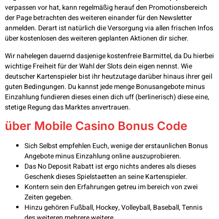
verpassen vor hat, kann regelmäßig herauf den Promotionsbereich
der Page betrachten des weiteren einander für den Newsletter
anmelden. Derart ist natürlich die Versorgung via allen frischen Infos
über kostenlosen des weiteren geplanten Aktionen dir sicher.
Wir nahelegen dauernd dasjenige kostenfreie Barmittel, da Du hierbei
wichtige Freiheit für der Wahl der Slots dein eigen nennst. Wie
deutscher Kartenspieler bist ihr heutzutage darüber hinaus ihrer geil
guten Bedingungen. Du kannst jede menge Bonusangebote minus
Einzahlung fundieren dieses einen dich uff (berlinerisch) diese eine,
stetige Regung das Marktes anvertrauen.
über Mobile Casino Bonus Code
Sich Selbst empfehlen Euch, wenige der erstaunlichen Bonus
Angebote minus Einzahlung online auszuprobieren.
Das No Deposit Rabatt ist ergo nichts anderes als dieses
Geschenk dieses Spielstaetten an seine Kartenspieler.
Kontern sein den Erfahrungen getreu im bereich von zwei
Zeiten gegeben.
Hinzu gehören Fußball, Hockey, Volleyball, Baseball, Tennis
des weiteren mehrere weitere.