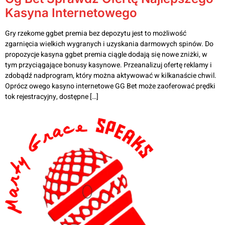
Kasyna Internetowego
Gry rzekome ggbet premia bez depozytu jest to możliwość
zgarnięcia wielkich wygranych i uzyskania darmowych spinów. Do
propozycje kasyna ggbet premia ciągle dodają się nowe zniżki, w
tym przyciągające bonusy kasynowe. Przeanalizuj ofertę reklamy i
zdobądź nadprogram, który można aktywować w kilkanaście chwil.
Oprócz owego kasyno internetowe GG Bet może zaoferować prędki
tok rejestracyjny, dostępne […]