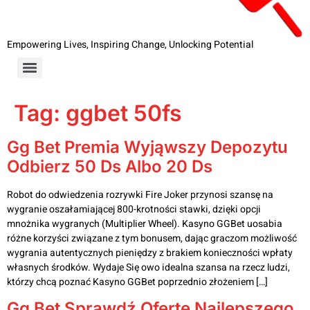
Empowering Lives, Inspiring Change, Unlocking Potential
Tag:
ggbet 50fs
Gg Bet Premia Wyjąwszy Depozytu
Odbierz 50 Ds Albo 20 Ds
Robot do odwiedzenia rozrywki Fire Joker przynosi szansę na
wygranie oszałamiającej 800-krotności stawki, dzięki opcji
mnożnika wygranych (Multiplier Wheel). Kasyno GGBet uosabia
różne korzyści związane z tym bonusem, dając graczom możliwość
wygrania autentycznych pieniędzy z brakiem konieczności wpłaty
własnych środków. Wydaje Się owo idealna szansa na rzecz ludzi,
którzy chcą poznać Kasyno GGBet poprzednio złożeniem […]
Gg Bet Sprawdź Ofertę Najlepszego