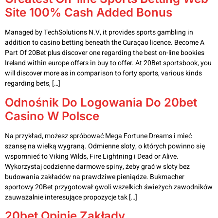
Site 100% Cash Added Bonus
Managed by TechSolutions N.V, it provides sports gambling in
addition to casino betting beneath the Curaçao licence. Become A
Part Of 20Bet plus discover one regarding the best on-line bookies
Ireland within europe offers in buy to offer. At 20Bet sportsbook, you
will discover more as in comparison to forty sports, various kinds
regarding bets, […]
Odnośnik Do Logowania Do 20bet
Casino W Polsce
Na przykład, możesz spróbować Mega Fortune Dreams i mieć
szansę na wielką wygraną. Odmienne sloty, o których powinno się
wspomnieć to Viking Wilds, Fire Lightning i Dead or Alive.
Wykorzystaj codzienne darmowe spiny, żeby grać w sloty bez
budowania zakładów na prawdziwe pieniądze. Bukmacher
sportowy 20Bet przygotował gwoli wszelkich świeżych zawodników
zauważalnie interesujące propozycje tak […]
20bet Opinie Zakłady