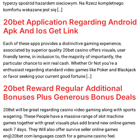
typerzy spośród hazardem sieciowym. Na Rzecz kompletnego
komfortu wskazane jest się […]
20bet Application Regarding Android
Apk And Ios Get Link
Each of these apps provides a distinctive gaming experience,
associated by superior quality 20bet casino offers visuals, user
friendly terme, in inclusion to, the majority of importantly, the
particular chance to win real cash. Whether Or Not you’re a
enthusiast regarding standard video games like Poker and Blackjack
or favor seeking your current good fortune […]
20bet Reward Regular Additional
Bonuses Plus Generous Bonus Deals
20Bet will be great regarding casino video gaming along with sports
wagering. These People have a massive range of slot machine
games together with great visuals plus add brand new online games
each 7 days. They Will also offer survive seller online games
en@20bet com languages czech for a genuine casino feel.