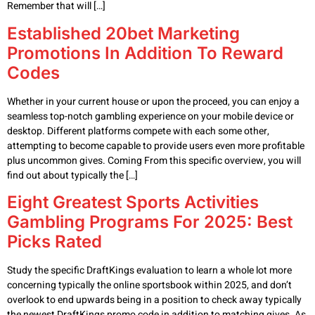
Remember that will […]
Established 20bet Marketing
Promotions In Addition To Reward
Codes
Whether in your current house or upon the proceed, you can enjoy a
seamless top-notch gambling experience on your mobile device or
desktop. Different platforms compete with each some other,
attempting to become capable to provide users even more profitable
plus uncommon gives. Coming From this specific overview, you will
find out about typically the […]
Eight Greatest Sports Activities
Gambling Programs For 2025: Best
Picks Rated
Study the specific DraftKings evaluation to learn a whole lot more
concerning typically the online sportsbook within 2025, and don’t
overlook to end upwards being in a position to check away typically
the newest DraftKings promo code in addition to matching gives. As