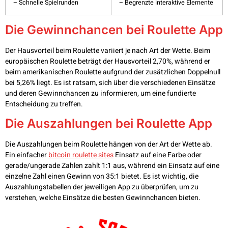
– Schnelle Spielrunden
– Begrenzte interaktive Elemente
Die Gewinnchancen bei Roulette App
Der Hausvorteil beim Roulette variiert je nach Art der Wette. Beim
europäischen Roulette beträgt der Hausvorteil 2,70%, während er
beim amerikanischen Roulette aufgrund der zusätzlichen Doppelnull
bei 5,26% liegt. Es ist ratsam, sich über die verschiedenen Einsätze
und deren Gewinnchancen zu informieren, um eine fundierte
Entscheidung zu treffen.
Die Auszahlungen bei Roulette App
Die Auszahlungen beim Roulette hängen von der Art der Wette ab.
Ein einfacher
bitcoin roulette sites
Einsatz auf eine Farbe oder
gerade/ungerade Zahlen zahlt 1:1 aus, während ein Einsatz auf eine
einzelne Zahl einen Gewinn von 35:1 bietet. Es ist wichtig, die
Auszahlungstabellen der jeweiligen App zu überprüfen, um zu
verstehen, welche Einsätze die besten Gewinnchancen bieten.