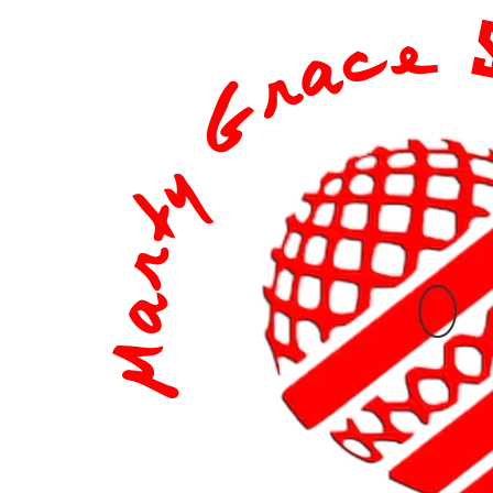
content