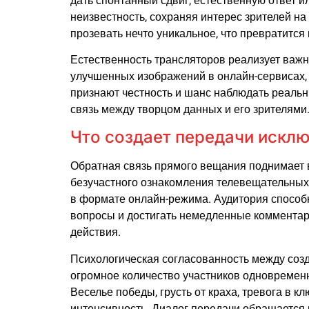
дать спонтанный сдвиг, естественную ответ и
неизвестность, сохраняя интерес зрителей на
прозевать нечто уникальное, что превратится
Естественность трансляторов реализует важн
улучшенных изображений в онлайн-сервисах,
признают честность и шанс наблюдать реаль
связь между творцом данных и его зрителями
Что создает передачи искл
Обратная связь прямого вещания поднимает 
безучастного ознакомления телевещательных
в формате онлайн-режима. Аудитория способ
вопросы и достигать немедленные комментари
действия.
Психологическая согласованность между соз
огромное количество участников одновременн
Веселье победы, грусть от краха, тревога в 
интенсивность. Диалог передачи обращается в