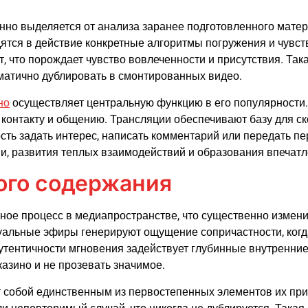
но выделяется от анализа заранее подготовленного матери
ятся в действие конкретные алгоритмы погружения и чувс
 что порождает чувство вовлеченности и присутствия. Так
матично дублировать в смонтированных видео.
но
осуществляет центральную функцию в его популярности.
контакту и общению. Трансляции обеспечивают базу для с
ость задать интерес, написать комментарий или передать п
, развития теплых взаимодействий и образования впечатле
ого содержания
ное процесс в медиапространстве, что существенно измени
актуальные эфиры генерируют ощущение сопричастности, ко
утентичности мгновения задействует глубинные внутренние
азино и не прозевать значимое.
собой единственным из первостепенных элементов их при