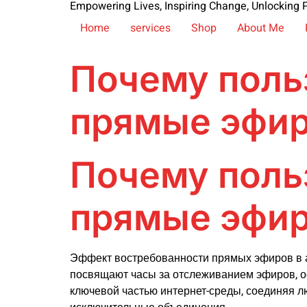
Empowering Lives, Inspiring Change, Unlocking P
Home
services
Shop
About Me
Почему поль
прямые эфи
Почему поль
прямые эфи
Эффект востребованности прямых эфиров в а
посвящают часы за отслеживанием эфиров, ос
ключевой частью интернет-среды, соединяя 