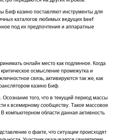
сы Биф казино поставляют инструменты для
ичных каталогов любимых ведущих beef
анное под их предпочтения и аппаратные
ринимать онлайн место как подлинное. Когда
т критическое осмысление промежутка и
личностное связь, активируются так же, как
транслятором казино Биф.
 Осознание того, что в текущий период массы
сти к всемирному сообществу. Такое массовое
. В компьютерном области данная активность
ставление о факте, что ситуации происходят
альности. Участник оказывается свидетелем