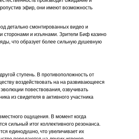
я естественность производит ожидание и
 пропустив эфир, они имеют возможность
иод детально смонтированных видео и
и сторонами и изъянами. Зрители Биф казино
яды, что образует более сильную душевную
ругой ступень. В противоположность от
ществу воздействовать на на развивающееся
 эволюции повествования, озвучивать
ка из свидетеля в активного участника
вместного ощущения. В момент когда
ся сильный итог коллективного резонанса.
тся единодушно, что увеличивает их
ыстро передаются на других игроков.