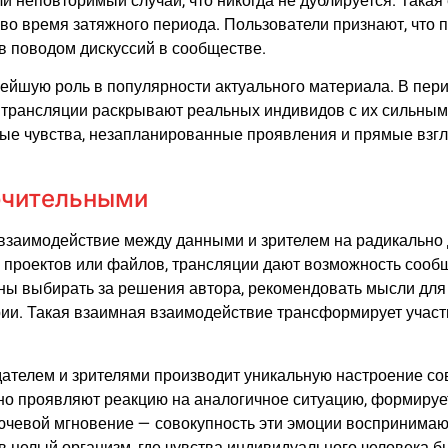
ли неповторимый случай, что никогда не дублируется. Така
 во время затяжного периода. Пользователи признают, что
 в поводом дискуссий в сообществе.
ейшую роль в популярности актуального материала. В пер
 трансляции раскрывают реальных индивидов с их сильным
ные чувства, незапланированные проявления и прямые взгл
.
ючительными
взаимодействие между данными и зрителем на радикально д
 проектов или файлов, трансляции дают возможность сооб
ны выбирать за решения автора, рекомендовать мысли для
и. Такая взаимная взаимодействие трансформирует участни
дателем и зрителями производит уникальную настроение со
о проявляют реакцию на аналогичное ситуацию, формирует
ключевой мгновение — совокупность эти эмоции воспринимаю
 целый организм, где чувства индивидуального человека б