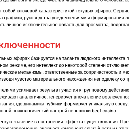
т собой ключевой характеристикой текущих эфиров. Серви
та графики, руководства уведомлениями и формирования л
ать личное исключительное область для просмотра, подогн
включенности
ных эфирах базируется на таланте людского интеллекта п
ьном режиме, его интеллект до некоторой степени отключае
ические механизмы, ответственные за сопричастность и меж
изводя чувство материального нахождения неподалеку со 
елями усиливает результат участия к групповому действию.
еживают аналогичное, генерирует впечатление вовлеченно
тязания, где динамика публики формирует уникальную среду
повой психологический настрой переписки beef casino.
ескую значение в построении эффекта существования. Пред
заблаговременно, включает компонент случайности и натур