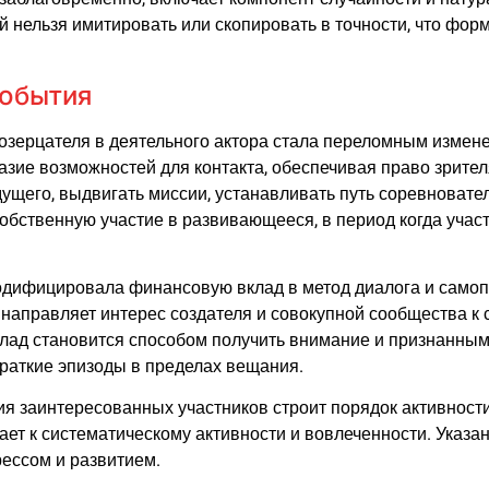
й нельзя имитировать или скопировать в точности, что фо
события
созерцателя в деятельного актора стала переломным измен
зие возможностей для контакта, обеспечивая право зрител
ущего, выдвигать миссии, устанавливать путь соревновате
обственную участие в развивающееся, в период когда учас
дифицировала финансовую вклад в метод диалога и самопр
направляет интерес создателя и совокупной сообщества к
лад становится способом получить внимание и признанным
краткие эпизоды в пределах вещания.
ния заинтересованных участников строит порядок активност
ждает к систематическому активности и вовлеченности. Ука
рессом и развитием.