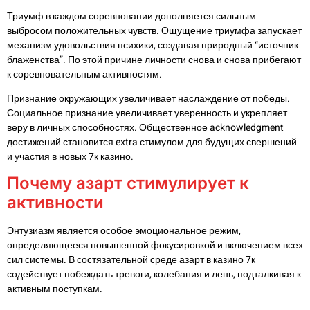
Триумф в каждом соревновании дополняется сильным
выбросом положительных чувств. Ощущение триумфа запускает
механизм удовольствия психики, создавая природный “источник
блаженства”. По этой причине личности снова и снова прибегают
к соревновательным активностям.
Признание окружающих увеличивает наслаждение от победы.
Социальное признание увеличивает уверенность и укрепляет
веру в личных способностях. Общественное acknowledgment
достижений становится extra стимулом для будущих свершений
и участия в новых 7к казино.
Почему азарт стимулирует к
активности
Энтузиазм является особое эмоциональное режим,
определяющееся повышенной фокусировкой и включением всех
сил системы. В состязательной среде азарт в казино 7к
содействует побеждать тревоги, колебания и лень, подталкивая к
активным поступкам.