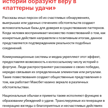
истории образуют веру в
«паттерны удачи»
Рассказы иных персон об их счастливых обнаружениях,
выигрышах или удачных стечениях обстоятельств создают
вспомогательные базы для доверия в существование паттернов.
Когда человек воспринимает множество повествований о том, как
конкретные действия направляли к позитивным итогам, данное
представляется подтверждением реальности подобных
соединений.
Коммуникационные системы и медиа укрепляют этот эффект,
предоставляя возможность к колоссальному числу историй о
фортуне. Люди распространяют рассказами о своих победах,
нередко связывая их определенным элементам или ритуалам.
Такие повествования создают общественные представления о
том, как работает Максбет казино зеркало в различных
обстоятельствах.
Национальные обычаи и приметы также исполняют функцию в
образовании убеждений о удаче. Транслируемые из генерации в
генерацию взгляды о благоприятных и несчастливых действиях