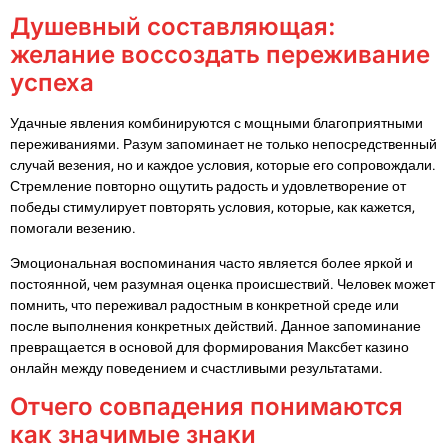
Душевный составляющая:
желание воссоздать переживание
успеха
Удачные явления комбинируются с мощными благоприятными
переживаниями. Разум запоминает не только непосредственный
случай везения, но и каждое условия, которые его сопровождали.
Стремление повторно ощутить радость и удовлетворение от
победы стимулирует повторять условия, которые, как кажется,
помогали везению.
Эмоциональная воспоминания часто является более яркой и
постоянной, чем разумная оценка происшествий. Человек может
помнить, что переживал радостным в конкретной среде или
после выполнения конкретных действий. Данное запоминание
превращается в основой для формирования Максбет казино
онлайн между поведением и счастливыми результатами.
Отчего совпадения понимаются
как значимые знаки