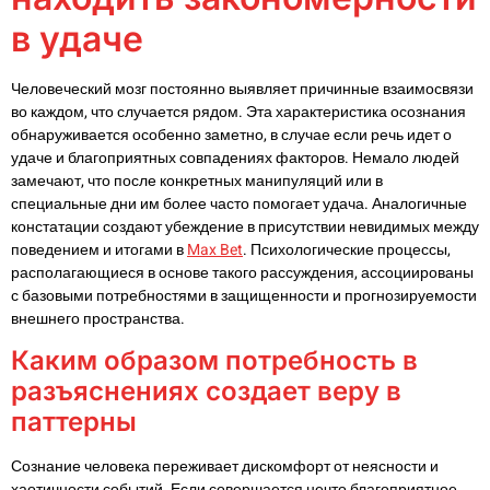
в удаче
Человеческий мозг постоянно выявляет причинные взаимосвязи
во каждом, что случается рядом. Эта характеристика осознания
обнаруживается особенно заметно, в случае если речь идет о
удаче и благоприятных совпадениях факторов. Немало людей
замечают, что после конкретных манипуляций или в
специальные дни им более часто помогает удача. Аналогичные
констатации создают убеждение в присутствии невидимых между
поведением и итогами в
Max Bet
. Психологические процессы,
располагающиеся в основе такого рассуждения, ассоциированы
с базовыми потребностями в защищенности и прогнозируемости
внешнего пространства.
Каким образом потребность в
разъяснениях создает веру в
паттерны
Сознание человека переживает дискомфорт от неясности и
хаотичности событий. Если совершается нечто благоприятное,