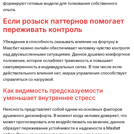
формируют готовые модели для толкования собственного
опыта.
Если розыск паттернов помогает
переживать контроль
Убеждение в способность оказывать влияние на фортуну в
Максбет казино онлайн обеспечивает человеку чувство контроля
над двусмысленными ситуациями. Данное душевно комфортное
положение, которое ослабляет тревожность и повышает
самоуверенность в индивидуальных силах. В том числе если
действительного влияния нет, мираж управления способствует
справляться со нагрузкой.
Как видимость предсказуемости
уменьшает внутреннее стресс
Неясность представляет собой одним из основных факторов
душевного дискомфорта. В момент когда человек доверяет, что
может прогнозировать или воздействовать на везение, данное
образует переживание устойчивости и надежности в Maxbet