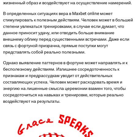
жизненный образ и воздействуют на осуществление намерений.
В определенных ситуациях вера в Maxbet online может
стимулировать к полезным действиям. Человек может в большей
степени увлекаться тренировками, в случае если думает, что
данное приносит удачу, или отводить больше внимание
внешнему облику перед существенными встречами. Даже если
связь с фортуной призрачна, прямые поступки могут
представлять собой реально полезными.
Однако выявление паттернов в фортуне может направлять и к
бесполезному действиям. Излишнее сосредоточенность к
признакам и предрассудкам уводит от действительных
составляющих успеха. Человек может расходовать время и
энергию на лишенные смысла церемонии взамен того, чтобы
сосредоточиться на навыках и тренировке, которые реально
воздействуют на результаты.