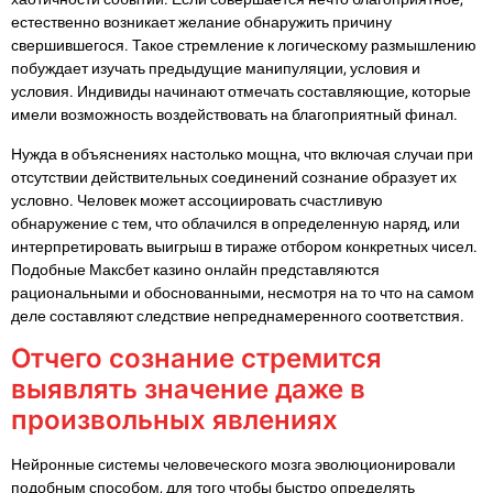
естественно возникает желание обнаружить причину
свершившегося. Такое стремление к логическому размышлению
побуждает изучать предыдущие манипуляции, условия и
условия. Индивиды начинают отмечать составляющие, которые
имели возможность воздействовать на благоприятный финал.
Нужда в объяснениях настолько мощна, что включая случаи при
отсутствии действительных соединений сознание образует их
условно. Человек может ассоциировать счастливую
обнаружение с тем, что облачился в определенную наряд, или
интерпретировать выигрыш в тираже отбором конкретных чисел.
Подобные Максбет казино онлайн представляются
рациональными и обоснованными, несмотря на то что на самом
деле составляют следствие непреднамеренного соответствия.
Отчего сознание стремится
выявлять значение даже в
произвольных явлениях
Нейронные системы человеческого мозга эволюционировали
подобным способом, для того чтобы быстро определять