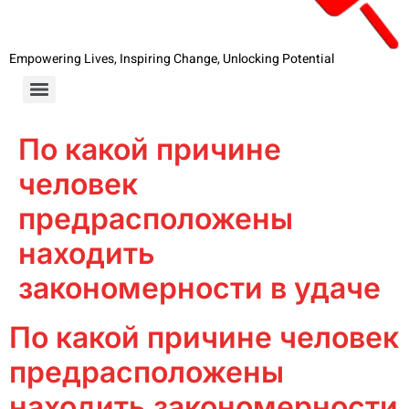
Empowering Lives, Inspiring Change, Unlocking Potential
По какой причине
человек
предрасположены
находить
закономерности в удаче
По какой причине человек
предрасположены
находить закономерности