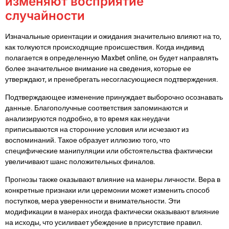
изменяют восприятие
случайности
Изначальные ориентации и ожидания значительно влияют на то,
как толкуются происходящие происшествия. Когда индивид
полагается в определенную Maxbet online, он будет направлять
более значительное внимание на сведения, которые ее
утверждают, и пренебрегать несогласующиеся подтверждения.
Подтверждающее изменение принуждает выборочно осознавать
данные. Благополучные соответствия запоминаются и
анализируются подробно, в то время как неудачи
приписываются на сторонние условия или исчезают из
воспоминаний. Такое образует иллюзию того, что
специфические манипуляции или обстоятельства фактически
увеличивают шанс положительных финалов.
Прогнозы также оказывают влияние на манеры личности. Вера в
конкретные признаки или церемонии может изменить способ
поступков, мера уверенности и внимательности. Эти
модификации в манерах иногда фактически оказывают влияние
на исходы, что усиливает убеждение в присутствие правил.