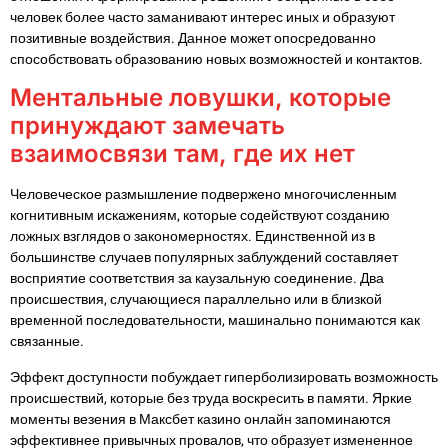
человек более часто заманивают интерес иных и образуют
позитивные воздействия. Данное может опосредованно
способствовать образованию новых возможностей и контактов.
Ментальные ловушки, которые
принуждают замечать
взаимосвязи там, где их нет
Человеческое размышление подвержено многочисленным
когнитивным искажениям, которые содействуют созданию
ложных взглядов о закономерностях. Единственной из в
большинстве случаев популярных заблуждений составляет
восприятие соответствия за каузальную соединение. Два
происшествия, случающиеся параллельно или в близкой
временной последовательности, машинально понимаются как
связанные.
Эффект доступности побуждает гиперболизировать возможность
происшествий, которые без труда воскресить в памяти. Яркие
моменты везения в Максбет казино онлайн запоминаются
эффективнее привычных провалов, что образует измененное