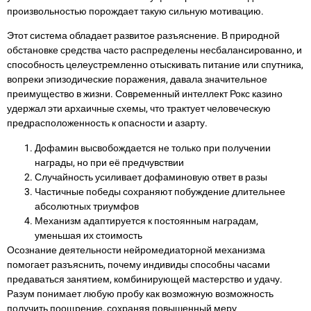
произвольностью порождает такую сильную мотивацию.
Этот система обладает развитое разъяснение. В природной
обстановке средства часто распределены несбалансированно, и
способность целеустремленно отыскивать питание или спутника,
вопреки эпизодические поражения, давала значительное
преимущество в жизни. Современный интеллект Рокс казино
удержал эти архаичные схемы, что трактует человеческую
предрасположенность к опасности и азарту.
Дофамин высвобождается не только при получении
награды, но при её предчувствии
Случайность усиливает дофаминовую ответ в разы
Частичные победы сохраняют побуждение длительнее
абсолютных триумфов
Механизм адаптируется к постоянным наградам,
уменьшая их стоимость
Осознание деятельности нейромедиаторной механизма
помогает разъяснить, почему индивиды способны часами
предаваться занятием, комбинирующей мастерство и удачу.
Разум понимает любую пробу как возможную возможность
получить поощрение, сохраняя повышенный меру