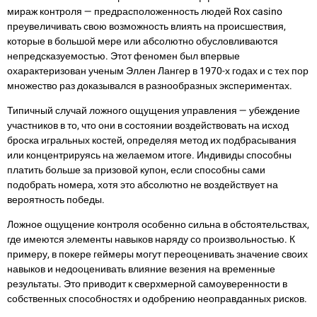
мираж контроля — предрасположенность людей Rox casino
преувеличивать свою возможность влиять на происшествия,
которые в большой мере или абсолютно обусловливаются
непредсказуемостью. Этот феномен был впервые
охарактеризован ученым Эллен Лангер в 1970-х годах и с тех пор
множество раз доказывался в разнообразных экспериментах.
Типичный случай ложного ощущения управления — убеждение
участников в то, что они в состоянии воздействовать на исход
броска игральных костей, определяя метод их подбрасывания
или концентрируясь на желаемом итоге. Индивиды способны
платить больше за призовой купон, если способны сами
подобрать номера, хотя это абсолютно не воздействует на
вероятность победы.
Ложное ощущение контроля особенно сильна в обстоятельствах,
где имеются элементы навыков наряду со произвольностью. К
примеру, в покере геймеры могут переоценивать значение своих
навыков и недооценивать влияние везения на временные
результаты. Это приводит к сверхмерной самоуверенности в
собственных способностях и одобрению неоправданных рисков.