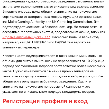
В нахождении надежного игорного заведения с моментальными
выплатами важно принимать во внимание ряд важных аспектов.
В первую очередь дела, обратите внимание на присутствие
сертификата от авторитетных контролирующих органов, таких
как Malta Gaming Authority или UK Gambling Commission. Это
подтверждает честность и безопасность игр. Не менее важен и
ассортимент платёжных систем, предлагаемых казино, таких как
игровые автоматы Вулкан 777
. Насколько больше вариантов,
например, как Skrill, Neteller либо PayPal, тем вероятнее
мгновенных переводов.
Клиенты часто подчеркивают, что в таких казино минимальные
объемы для снятия выигрышей не переваливают за 10-20 у.е., а
период обслуживания запросов составляет не более нескольких
часов. Нужно ознакомиться с мнения прочих геймеров на
тематических дискуссионных площадках и веб-ресурсах, чтобы
убедиться в репутации выбранного заведения. Уделите
внимание на присутствие непрерывной саппорта — это
указывает на внимательном подходе к поддержке юзеров.
Регистрация профиля и вход