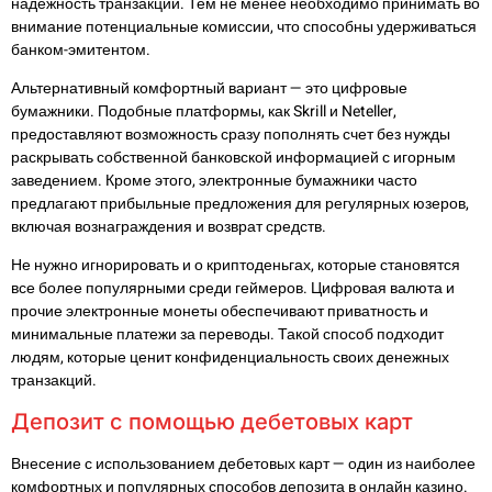
надежность транзакций. Тем не менее необходимо принимать во
внимание потенциальные комиссии, что способны удерживаться
банком-эмитентом.
Альтернативный комфортный вариант — это цифровые
бумажники. Подобные платформы, как Skrill и Neteller,
предоставляют возможность сразу пополнять счет без нужды
раскрывать собственной банковской информацией с игорным
заведением. Кроме этого, электронные бумажники часто
предлагают прибыльные предложения для регулярных юзеров,
включая вознаграждения и возврат средств.
Не нужно игнорировать и о криптоденьгах, которые становятся
все более популярными среди геймеров. Цифровая валюта и
прочие электронные монеты обеспечивают приватность и
минимальные платежи за переводы. Такой способ подходит
людям, которые ценит конфиденциальность своих денежных
транзакций.
Депозит с помощью дебетовых карт
Внесение с использованием дебетовых карт — один из наиболее
комфортных и популярных способов депозита в онлайн казино.