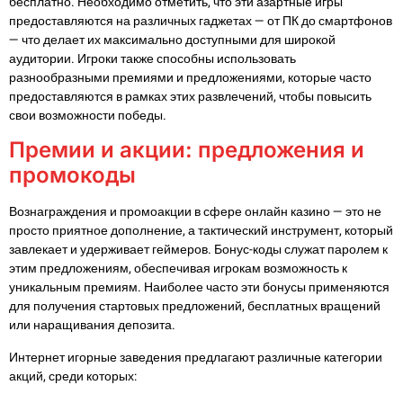
бесплатно. Необходимо отметить, что эти азартные игры
предоставляются на различных гаджетах — от ПК до смартфонов
— что делает их максимально доступными для широкой
аудитории. Игроки также способны использовать
разнообразными премиями и предложениями, которые часто
предоставляются в рамках этих развлечений, чтобы повысить
свои возможности победы.
Премии и акции: предложения и
промокоды
Вознаграждения и промоакции в сфере онлайн казино — это не
просто приятное дополнение, а тактический инструмент, который
завлекает и удерживает геймеров. Бонус-коды служат паролем к
этим предложениям, обеспечивая игрокам возможность к
уникальным премиям. Наиболее часто эти бонусы применяются
для получения стартовых предложений, бесплатных вращений
или наращивания депозита.
Интернет игорные заведения предлагают различные категории
акций, среди которых: