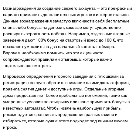
Вознаграждения за создание свежего аккаунта — это прекрасный
вариант приманить дополнительных игроков в интернет-казино.
Данные вознаграждения зачастую включают в себя бесплатные
спины либо бонусы на депозит, каковые могут существенно
расширить вероятность победы. Например, отдельные игорные
заведения дают 100% бонус на стартовый взнос до 100 €, что
позволяет умножить на два начальный капитал геймера.
Впрочем необходимо помнить, что эти акции часто
сопровождаются правилами отыгрыша, которые важно
тщательно рассмотреть.
В процессе определения игорного заведения с плюшками за
регистрацию следует обратить внимание на имидж платформы,
правила снятия денег и доступные игры. Отдельные игорные
дома предоставляют более прибыльные положения, такие как
умеренные условия по отыгрышу или шанс применять бонусы в
известных автоматах. Чтобы извлечь наибольшую прибыль,
рекомендуется сравнивать предложения разных казино и
отбирать те, которые лучше всего подходят под личным вкусам
игрока.