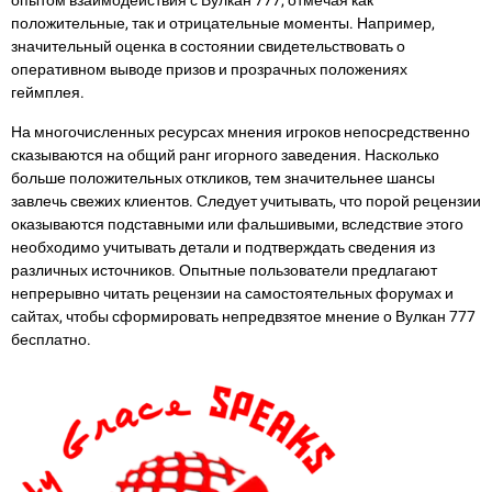
опытом взаимодействия с Вулкан 777, отмечая как
положительные, так и отрицательные моменты. Например,
значительный оценка в состоянии свидетельствовать о
оперативном выводе призов и прозрачных положениях
геймплея.
На многочисленных ресурсах мнения игроков непосредственно
сказываются на общий ранг игорного заведения. Насколько
больше положительных откликов, тем значительнее шансы
завлечь свежих клиентов. Следует учитывать, что порой рецензии
оказываются подставными или фальшивыми, вследствие этого
необходимо учитывать детали и подтверждать сведения из
различных источников. Опытные пользователи предлагают
непрерывно читать рецензии на самостоятельных форумах и
сайтах, чтобы сформировать непредвзятое мнение о Вулкан 777
бесплатно.