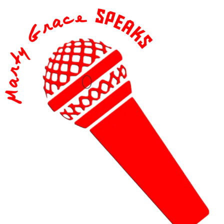
content