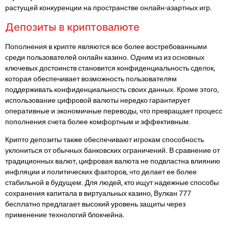
растущей конкуренции на пространстве онлайн-азартных игр.
Депозиты в криптовалюте
Пополнения в крипте являются все более востребованными
среди пользователей онлайн казино. Одним из из основных
ключевых достоинств становится конфиденциальность сделок,
которая обеспечивает возможность пользователям
поддерживать конфиденциальность своих данных. Кроме этого,
использование цифровой валюты нередко гарантирует
оперативные и экономичные переводы, что превращает процесс
пополнения счета более комфортным и эффективным.
Крипто депозиты также обеспечивают игрокам способность
уклониться от обычных банковских ограничений. В сравнение от
традиционных валют, цифровая валюта не подвластна влиянию
инфляции и политических факторов, что делает ее более
стабильной в будущем. Для людей, кто ищут надежные способы
сохранения капитала в виртуальных казино, Вулкан 777
бесплатно предлагает высокий уровень защиты через
применение технологий блокчейна.