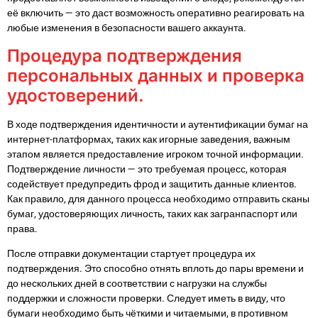
её включить — это даст возможность оперативно реагировать на
любые изменения в безопасности вашего аккаунта.
Процедура подтверждения
персональных данных и проверка
удостоверений.
В ходе подтверждения идентичности и аутентификации бумаг на
интернет-платформах, таких как игорные заведения, важным
этапом является предоставление игроком точной информации.
Подтверждение личности — это требуемая процесс, которая
содействует предупредить фрод и защитить данные клиентов.
Как правило, для данного процесса необходимо отправить сканы
бумаг, удостоверяющих личность, таких как загранпаспорт или
права.
После отправки документации стартует процедура их
подтверждения. Это способно отнять вплоть до пары времени и
до нескольких дней в соответствии с нагрузки на службы
поддержки и сложности проверки. Следует иметь в виду, что
бумаги необходимо быть чёткими и читаемыми, в противном