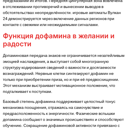
предсказании их итогов. Передняя цингулярная зона вовлечена
в отслеживании противоречий и вынесении выводов в
обстоятельствах неопределённости. игровые автоматы Вулкан
24 демонстрируется через включение данных регионов при
контакте с свежими или неожидаемыми сигналами.
Функция дофамина в желании и
радости
Допаминовая передача знаков не ограничивается незатейливым
эмоцией наслаждения, а выступает собой многогранную
структуру кодирования сведений о важности и досягаемости
вознаграждений. Нервные клетки синтезируют дофамин не
только при приобретении приза, но и при её предвосхищении.
Этот механизм выстраивает мотивационное положение, что
подталкивает к поступкам.
Базовый степень дофамина поддерживает целостный тонус
механизма поощрения, отражаясь на самочувствие и
предрасположенность к энергичности. Фазические вспышки
допамина сообщают о значимых происшествиях и способствуют
обучению. Сокращение дофаминовой активности привязано с