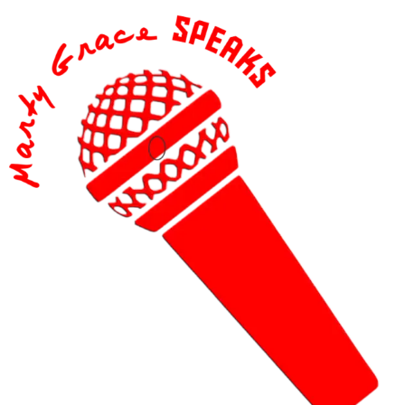
content