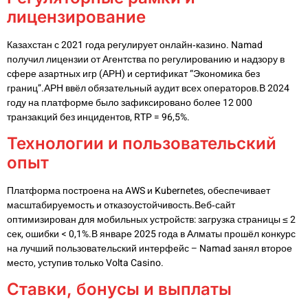
лицензирование
Казахстан с 2021 года регулирует онлайн‑казино. Namad
получил лицензии от Агентства по регулированию и надзору в
сфере азартных игр (АРН) и сертификат “Экономика без
границ”.АРН ввёл обязательный аудит всех операторов.В 2024
году на платформе было зафиксировано более 12 000
транзакций без инцидентов, RTP = 96,5%.
Технологии и пользовательский
опыт
Платформа построена на AWS и Kubernetes, обеспечивает
масштабируемость и отказоустойчивость.Веб‑сайт
оптимизирован для мобильных устройств: загрузка страницы ≤ 2
сек, ошибки < 0,1%.В январе 2025 года в Алматы прошёл конкурс
на лучший пользовательский интерфейс – Namad занял второе
место, уступив только Volta Casino.
Ставки, бонусы и выплаты