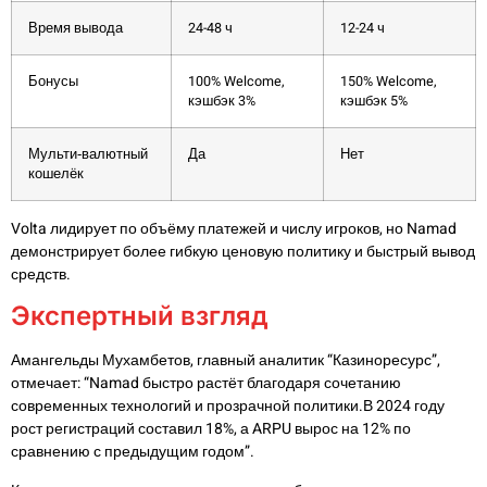
Время вывода
24-48 ч
12-24 ч
Бонусы
100% Welcome,
150% Welcome,
кэшбэк 3%
кэшбэк 5%
Мульти‑валютный
Да
Нет
кошелёк
Volta лидирует по объёму платежей и числу игроков, но Namad
демонстрирует более гибкую ценовую политику и быстрый вывод
средств.
Экспертный взгляд
Амангельды Мухамбетов, главный аналитик “Казиноресурс”,
отмечает: “Namad быстро растёт благодаря сочетанию
современных технологий и прозрачной политики.В 2024 году
рост регистраций составил 18%, а ARPU вырос на 12% по
сравнению с предыдущим годом”.