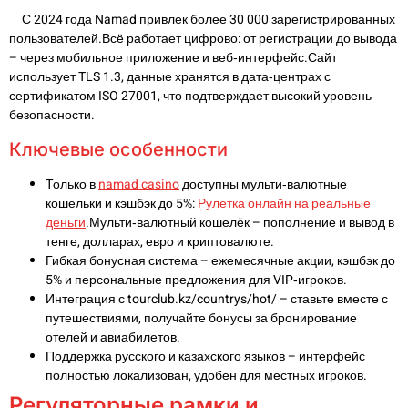
С 2024 года Namad привлек более 30 000 зарегистрированных
пользователей.Всё работает цифрово: от регистрации до вывода
– через мобильное приложение и веб‑интерфейс.Сайт
использует TLS 1.3, данные хранятся в дата‑центрах с
сертификатом ISO 27001, что подтверждает высокий уровень
безопасности.
Ключевые особенности
Только в
namad casino
доступны мульти‑валютные
кошельки и кэшбэк до 5%:
Рулетка онлайн на реальные
деньги
.Мульти‑валютный кошелёк – пополнение и вывод в
тенге, долларах, евро и криптовалюте.
Гибкая бонусная система – ежемесячные акции, кэшбэк до
5% и персональные предложения для VIP‑игроков.
Интеграция с tourclub.kz/countrys/hot/ – ставьте вместе с
путешествиями, получайте бонусы за бронирование
отелей и авиабилетов.
Поддержка русского и казахского языков – интерфейс
полностью локализован, удобен для местных игроков.
Регуляторные рамки и