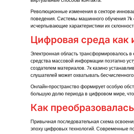
виртуальные способы контакта.
Революционные изменения в секторе иннова
поведения. Системы машинного обучения 7k c
исчерпывающие характеристики их склонносте
Цифровая среда как
Электронная область трансформировалось в
средства массовой информации поэтапно уст
создателем материалов. 7к казино устанавлив
слушателей может охватывать бесчисленного 
Онлайн-пространство формирует особую обст
большую долю периода в цифровом мире, что 
Как преобразовалас
Привычная последовательная схема освоения
эпоху цифровых технологий. Современные п