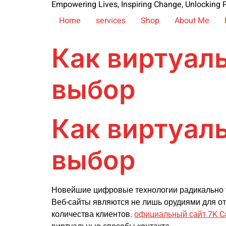
Empowering Lives, Inspiring Change, Unlocking P
Home
services
Shop
About Me
Как виртуал
выбор
Как виртуал
выбор
Новейшие цифровые технологии радикально т
Веб-сайты являются не лишь орудиями для о
количества клиентов.
официальный сайт 7K C