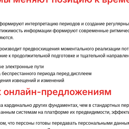
формируют интерпретацию периодов и создание регулярны
достижимость информации формируют современные ритмиче
яются.
оизводит предвосхищения моментального реализации потре
мение к продолжительной подготовке и тщательной направле
ые электронные пути
 беспрестанного периода перед дисплеем
дения извещений и изменений
к онлайн-предложениям
на кардинально других фундаментах, чем в стандартных пе
ванным системам на платформе их предвидимости, эффекти
том, что персоны готовы передавать персональными данным