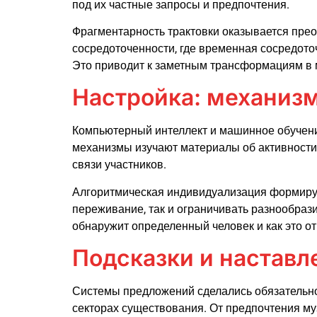
под их частные запросы и предпочтения.
Фрагментарность трактовки оказывается пре
сосредоточенности, где временная сосредот
Это приводит к заметным трансформациям в 
Настройка: механизм
Компьютерный интеллект и машинное обучени
механизмы изучают материалы об активности
связи участников.
Алгоритмическая индивидуализация формирует
переживание, так и ограничивать разнообраз
обнаружит определенный человек и как это от
Подсказки и наставл
Системы предложений сделались обязательно
секторах существования. От предпочтения му