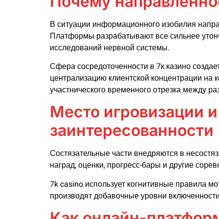
Почему направленно
В ситуации информационного изобилия напра
Платформы разрабатывают все сильнее утонч
исследований нервной системы.
Сфера сосредоточенности в 7к казино создае
централизацию клиентской концентрации на 
участнического временного отрезка между р
Место игровизации и
заинтересованности
Состязательные части внедряются в несостя
наград, оценки, прогресс-бары и другие сор
7k casino использует когнитивные правила 
производят добавочные уровни включенности,
Как онлайн-платфор