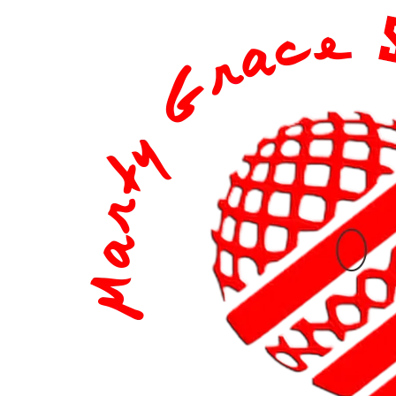
content