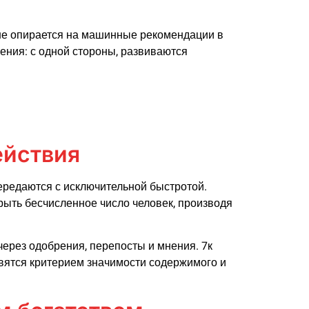
ьше опирается на машинные рекомендации в
ния: с одной стороны, развиваются
ействия
ередаются с исключительной быстротой.
ыть бесчисленное число человек, производя
ерез одобрения, перепосты и мнения. 7к
овятся критерием значимости содержимого и