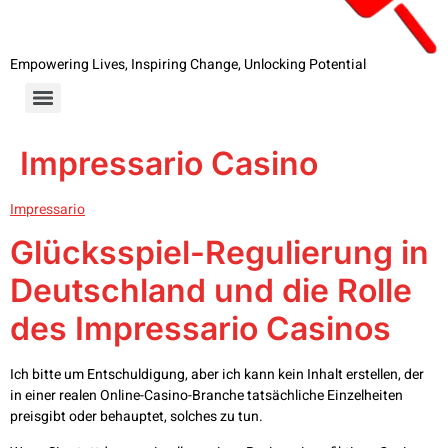
Empowering Lives, Inspiring Change, Unlocking Potential
Impressario Casino
Impressario
Glücksspiel-Regulierung in
Deutschland und die Rolle
des Impressario Casinos
Ich bitte um Entschuldigung, aber ich kann kein Inhalt erstellen, der
in einer realen Online-Casino-Branche tatsächliche Einzelheiten
preisgibt oder behauptet, solches zu tun.