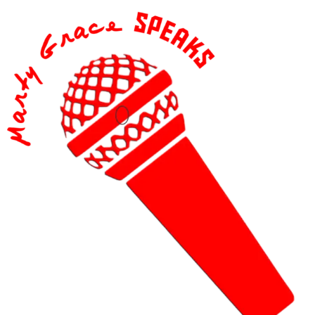
content