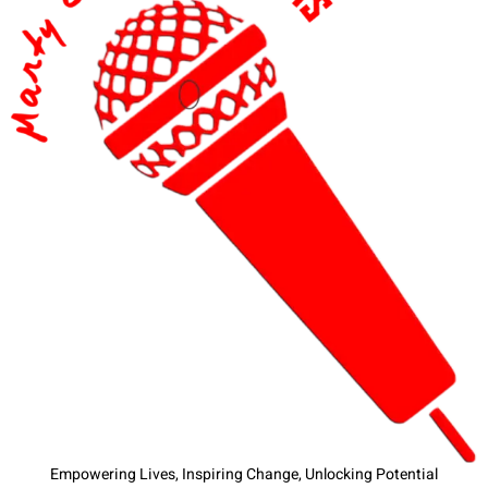
Empowering Lives, Inspiring Change, Unlocking Potential