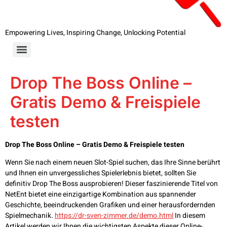
Empowering Lives, Inspiring Change, Unlocking Potential
Drop The Boss Online –
Gratis Demo & Freispiele
testen
Drop The Boss Online – Gratis Demo & Freispiele testen
Wenn Sie nach einem neuen Slot-Spiel suchen, das Ihre Sinne berührt
und Ihnen ein unvergessliches Spielerlebnis bietet, sollten Sie
definitiv Drop The Boss ausprobieren! Dieser faszinierende Titel von
NetEnt bietet eine einzigartige Kombination aus spannender
Geschichte, beeindruckenden Grafiken und einer herausfordernden
Spielmechanik.
https://dr-sven-zimmer.de/demo.html
In diesem
Artikel werden wir Ihnen die wichtigsten Aspekte dieser Online-