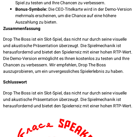
Spiel zu testen und Ihre Chancen zu verbessern.
Bonus-Symbole:
Die CEO-Titelkarte wird in der Demo-Version
mehrmals erscheinen, um die Chance auf eine höhere
Auszahlung zu bieten.
Zusammenfassung
Drop The Boss ist ein Slot-Spiel, das nicht nur durch seine visuelle
und akustische Präsentation überzeugt. Die Spielmechanik ist
herausfordernd und bietet den Spielerreiz mit einer hohen RTP-Wert.
Die Demo-Version ermöglicht es Ihnen kostenlos zu testen und Ihre
Chancen zu verbessern. Wir empfehlen, Drop The Boss
auszuprobieren, um ein unvergessliches Spielerlebnis zu haben.
Schlusswort
Drop The Boss ist ein Slot-Spiel, das nicht nur durch seine visuelle
und akustische Präsentation überzeugt. Die Spielmechanik ist
herausfordernd und bietet den Spielerreiz mit einer hohen RTP-Wert.