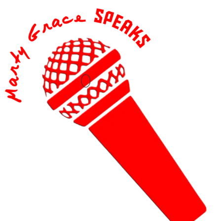
content