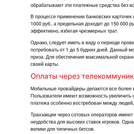
обрабатывают эти платежные средства без вс
В процессе применении банковских карточек 
1000 руб., а предельная доходит до 150 000 
эффективно, избегая чрезмерных трат.
Однако, следует иметь в виду о периоде про
потребовать от 1 до 5 будних дней. Данный м
приза. Для обеспечения максимальной охран
своей карты.
Оплаты через телекоммуни
Мобильные провайдеры делаются все более ва
Пользователи имеют возможность увеличить 
платежа особенно востребован между людей,
Транзакции через сотовых операторов имеют 
неудобства для высоких ставок игроков. Одна
велики для типичных бетсов.