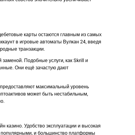
 дебетовые карты остаются главным из самых
ккаунт в игровые автоматы Вулкан 24, введя
ародные транзакции.
аменой. Подобные услуги, как Skrill и
данные. Они ещё зачастую дают
ни предоставляют максимальный уровень
иптоактивов может быть нестабильным,
о.
н казино. Удобство эксплуатации и высокая
ее популярными, и большинство платформы