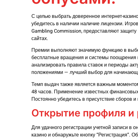
С целью выбрать доверенное интернет-казино
убедитесь в наличии наличие лицензии. Игров
Gambling Commission, предоставляют защиту 
сайтах.
Премии выполняют значимую функцию в выбор
бесплатные вращения и системы поощрения п
анализировать правила ставок и периоды акт
положениями — лучший выбор для начинающи
Темп выдач также является важным моментом
48 часов. Применение известных финансовых с
Постоянно убедитесь в присутствие сборов и
Открытие профиля и 
Для удачного регистрации учетной записи в о
казино и обнаружьте кнопку “Регистрация”. 