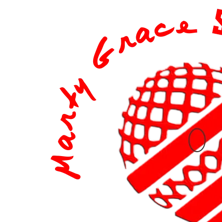
content