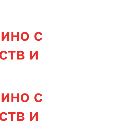
ино с
ств и
ино с
ств и