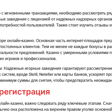
 с мгновенными транзакциями, необходимо рассмотреть ря
ые заведения с лицензией от надежных надзорных органов, 
потребностей пользователей. Также стоит изучить отзывы 
е онлайн-казино. Основная часть интернет-площадок пре
остоянных клиентов. Тем не менее не каждые бонусы в ра
уальности предложений. Казино с умеренными условиями п
х игроков и профессионалов.
. Надежные игорные заведения гарантируют рассмотрение 
истем, вроде Skrill, Neteller или карты банков, ускоряет 
 минимум суммы для снятия, чтобы предотвратить неожида
регистрация
нлайн казино, важно следовать ряду ключевым этапам. Снач
Обычно она расположена на верхнем правом уголке основной