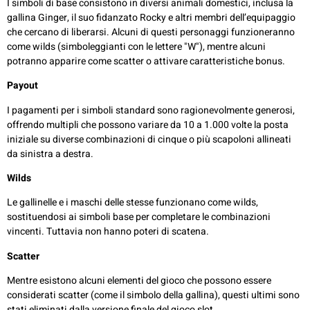
I simboli di base consistono in diversi animali domestici, inclusa la
gallina Ginger, il suo fidanzato Rocky e altri membri dell’equipaggio
che cercano di liberarsi. Alcuni di questi personaggi funzioneranno
come wilds (simboleggianti con le lettere "W"), mentre alcuni
potranno apparire come scatter o attivare caratteristiche bonus.
Payout
I pagamenti per i simboli standard sono ragionevolmente generosi,
offrendo multipli che possono variare da 10 a 1.000 volte la posta
iniziale su diverse combinazioni di cinque o più scapoloni allineati
da sinistra a destra.
Wilds
Le gallinelle e i maschi delle stesse funzionano come wilds,
sostituendosi ai simboli base per completare le combinazioni
vincenti. Tuttavia non hanno poteri di scatena.
Scatter
Mentre esistono alcuni elementi del gioco che possono essere
considerati scatter (come il simbolo della gallina), questi ultimi sono
stati eliminati dalla versione finale del gioco slot.