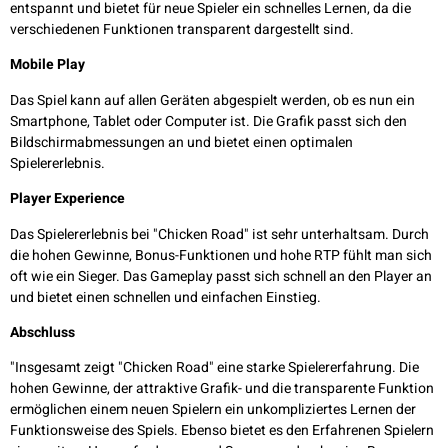
entspannt und bietet für neue Spieler ein schnelles Lernen, da die
verschiedenen Funktionen transparent dargestellt sind.
Mobile Play
Das Spiel kann auf allen Geräten abgespielt werden, ob es nun ein
Smartphone, Tablet oder Computer ist. Die Grafik passt sich den
Bildschirmabmessungen an und bietet einen optimalen
Spielererlebnis.
Player Experience
Das Spielererlebnis bei "Chicken Road" ist sehr unterhaltsam. Durch
die hohen Gewinne, Bonus-Funktionen und hohe RTP fühlt man sich
oft wie ein Sieger. Das Gameplay passt sich schnell an den Player an
und bietet einen schnellen und einfachen Einstieg.
Abschluss
"Insgesamt zeigt "Chicken Road" eine starke Spielererfahrung. Die
hohen Gewinne, der attraktive Grafik- und die transparente Funktion
ermöglichen einem neuen Spielern ein unkompliziertes Lernen der
Funktionsweise des Spiels. Ebenso bietet es den Erfahrenen Spielern