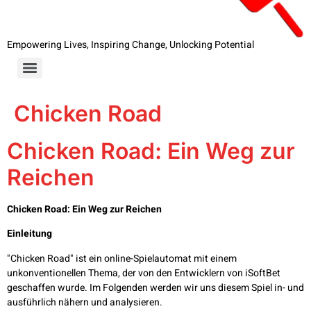
Empowering Lives, Inspiring Change, Unlocking Potential
Chicken Road
Chicken Road: Ein Weg zur
Reichen
Chicken Road: Ein Weg zur Reichen
Einleitung
"Chicken Road" ist ein online-Spielautomat mit einem
unkonventionellen Thema, der von den Entwicklern von iSoftBet
geschaffen wurde. Im Folgenden werden wir uns diesem Spiel in- und
ausführlich nähern und analysieren.