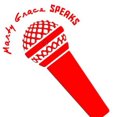
content