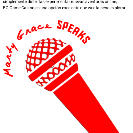
simplemente disfrutas experimentar nuevas aventuras online,
BC.Game Casino es una opción excelente que vale la pena explorar.