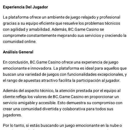
Experiencia Del Jugador
La plataforma ofrece un ambiente de juego relajado y profesional
gracias a su equipo eficiente que resuelve los problemas técnicos
con agilidad y amabilidad. Además, BC.Game Casino se
compromete constantemente mejorando sus servicios y creciendo la
comunidad online.
Análisis General
En conclusión, BC.Game Casino ofrece una experiencia de juego
emocionante e innovadora. La plataforma es ideal para aquellos que
buscan una variedad de juegos con funcionalidades excepcionales, y
el rango de apuestas atractivo facilita la participación al jugador.
Además del aspecto técnico, la atención prestada por el equipo al
cliente refleja los valores de BC.Game Casino en proporcionar un
servicio amigable y accesible. Esto demuestra su compromiso con
crear una comunidad divertida y colaborativa para todos sus
jugadores.
Por lo tanto, si estás buscando un juego emocionante en la nube o