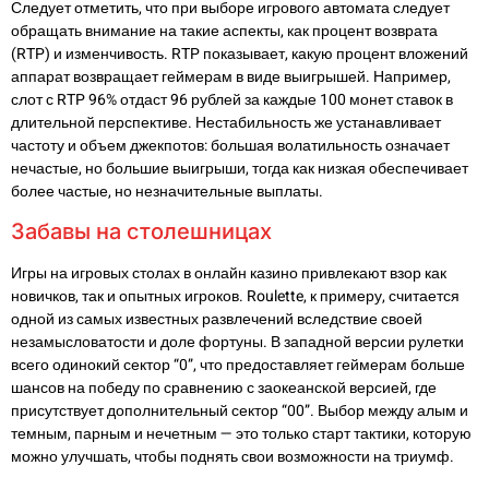
Следует отметить, что при выборе игрового автомата следует
обращать внимание на такие аспекты, как процент возврата
(RTP) и изменчивость. RTP показывает, какую процент вложений
аппарат возвращает геймерам в виде выигрышей. Например,
слот с RTP 96% отдаст 96 рублей за каждые 100 монет ставок в
длительной перспективе. Нестабильность же устанавливает
частоту и объем джекпотов: большая волатильность означает
нечастые, но большие выигрыши, тогда как низкая обеспечивает
более частые, но незначительные выплаты.
Забавы на столешницах
Игры на игровых столах в онлайн казино привлекают взор как
новичков, так и опытных игроков. Roulette, к примеру, считается
одной из самых известных развлечений вследствие своей
незамысловатости и доле фортуны. В западной версии рулетки
всего одинокий сектор “0”, что предоставляет геймерам больше
шансов на победу по сравнению с заокеанской версией, где
присутствует дополнительный сектор “00”. Выбор между алым и
темным, парным и нечетным — это только старт тактики, которую
можно улучшать, чтобы поднять свои возможности на триумф.