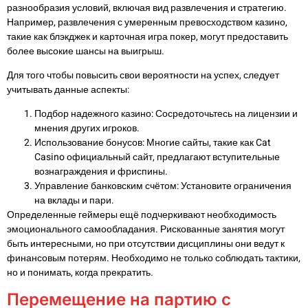
разнообразия условий, включая вид развлечения и стратегию.
Например, развлечения с умеренным превосходством казино,
такие как блэкджек и карточная игра покер, могут предоставить
более высокие шансы на выигрыш.
Для того чтобы повысить свои вероятности на успех, следует
учитывать данные аспекты:
Подбор надежного казино: Сосредоточьтесь на лицензии и
мнения других игроков.
Использование бонусов: Многие сайты, такие как Cat
Casino официальный сайт, предлагают вступительные
вознаграждения и фриспины.
Управление банковским счётом: Установите ограничения
на вклады и пари.
Определенные геймеры ещё подчеркивают необходимость
эмоционального самообладания. Рискованные занятия могут
быть интересными, но при отсутствии дисциплины они ведут к
финансовым потерям. Необходимо не только соблюдать тактики,
но и понимать, когда прекратить.
Перемещение на партию с