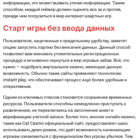
информации, это может вызвать утечке информации. Таким
способом, каждый геймер должен оценить все за и против,
прежде чем погрузиться в мир интернет-азартных игр.
Старт игры без ввода данных
Пользователи, нацеленные к предельному удобству, заметят
опцию запустить партию без внесения данных. Данный способ
позволяет вам миновать утомительных регистрационных
процедур и мгновенно окунуться в мир игровых забав. Всё, что
нужно — подобрать виртуальное казино, имеющее данную
возможность. Обычно такие сайты применяют технологию
instant play, что обеспечивает процесс ещё более удобным и
оперативным.
Одним из ключевых плюсов становится сохранение временных
ресурсов. Пользователи способны немедленно приступить к
развлечению, не переключаясь на заполнение анкет и
верификацию учетной записи. Более того, многие онлайн-казино,
такие как Cat Casino официальный сайт, предоставляют шанс
использовать демо-режим, что даёт возможность начинающим
игрокам ознакомиться с функционалом без угрозы убытков. Тем