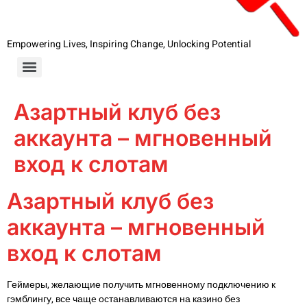
Empowering Lives, Inspiring Change, Unlocking Potential
Азартный клуб без
аккаунта – мгновенный
вход к слотам
Азартный клуб без
аккаунта – мгновенный
вход к слотам
Геймеры, желающие получить мгновенному подключению к
гэмблингу, все чаще останавливаются на казино без