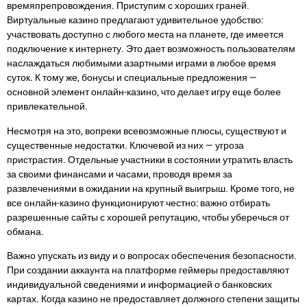
времяпрепровождения. Приступим с хороших граней.
Виртуальные казино предлагают удивительное удобство:
участвовать доступно с любого места на планете, где имеется
подключение к интернету. Это дает возможность пользователям
наслаждаться любимыми азартными играми в любое время
суток. К тому же, бонусы и специальные предложения —
основной элемент онлайн-казино, что делает игру еще более
привлекательной.
Несмотря на это, вопреки всевозможные плюсы, существуют и
существенные недостатки. Ключевой из них — угроза
пристрастия. Отдельные участники в состоянии утратить власть
за своими финансами и часами, проводя время за
развлечениями в ожидании на крупный выигрыш. Кроме того, не
все онлайн-казино функционируют честно: важно отбирать
разрешенные сайты с хорошей репутацию, чтобы уберечься от
обмана.
Важно упускать из виду и о вопросах обеспечения безопасности.
При создании аккаунта на платформе геймеры предоставляют
индивидуальной сведениями и информацией о банковских
картах. Когда казино не предоставляет должного степени защиты