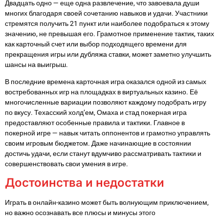
Двадцать одно — еще одна развлечение, что завоевала души
многих благодаря своей сочетанию навыков и удачи. Участники
стремятся получить 21 пункт или наиболее подобраться к этому
значению, не превышая его. Грамотное применение тактик, таких
как карточный счет или выбор подходящего времени для
прекращения игры или дубляжа ставки, может заметно улучшить
шансы на выигрыш.
В последние времена карточная игра оказался одной из самых
востребованных игр на площадках в виртуальных казино. Её
многочисленные вариации позволяют каждому подобрать игру
по вкусу. Техасский холд’ем, Омаха и стад покерная игра
предоставляют особенные правила и тактики. Главное в
покерной игре — навык читать оппонентов и грамотно управлять
своим игровым бюджетом. Даже начинающие в состоянии
достичь удачи, если станут вдумчиво рассматривать тактики и
совершенствовать свои умения в игре.
Достоинства и недостатки
Играть в онлайн-казино может быть волнующим приключением,
но важно осознавать все плюсы и минусы этого