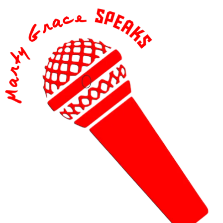
content