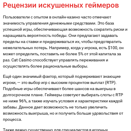
Рецензии искушенных геймеров
Пользователи с опытом в онлайн-казино часто отмечают
значимость управления денежными средствами. Это база
успешной игры, обеспечивающая возможность сократить риски и
наращивать вероятность победы. Они предлагают задавать
пределы на ставки и придерживаться их, чтобы предотвратить
нежелательных потерь. Например, когда у игрока, есть $100, он
может определить, поставить не более 5% от этой капитала за
раз. Cat Casino способствует управлять переживания и
осуществлять более рациональные выборы.
Ещё один значимый фактор, который подчеркивают знающие
игроки, — это выбор игр с высоким процентом выплат (RTP).
Подобные игры обеспечивают более шансов на выигрыш в
долгосрочном плане. Геймеры советуют выбирать слоты с RTP
не ниже 96%, а также изучать условия и характеристики каждой
забавы. Данное дает возможность не только увеличить
возможность выигрыша, но и получить больше удовольствия от
процесса.
Также важно существенно для специалистов в игорных