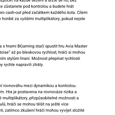
rozpočet na každé sezení a držte se ho, bez
že zůstanete pod kontrolou a budete hrát
pro cash-out před začátkem každého kola. Cílem
se honbě za vyššími multiplikátory, pokud nejste
na s hrami BGaming stačí spustit hru Avia Master
toise“ až po bleskovou rychlost, hráči si mohou
ním stylům hraní. Možnost přepínat rychlosti
 rychle napravili ztráty.
lní rovnováhu mezi dynamikou a kontrolou.
m. Hra je postavena na rovnováze rizika a
ultiplikátory, přizpůsobitelné možnosti a
lů, hráči se mohou těšit na ještě více
í, zatímco zkušení hráči mohou vyvíjet složité