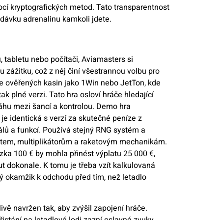
cí kryptografických metod. Tato transparentnost
 dávku adrenalinu kamkoli jdete.
, tabletu nebo počítači, Aviamasters si
 zážitku, což z něj činí všestrannou volbu pro
se ověřených kasin jako 1Win nebo JetTon, kde
ak plné verzi. Tato hra osloví hráče hledající
váhu mezi šancí a kontrolou. Demo hra
e identická s verzí za skutečné peníze z
álů a funkcí. Používá stejný RNG systém a
ostem, multiplikátorům a raketovým mechanikám.
zka 100 € by mohla přinést výplatu 25 000 €,
t dokonale. K tomu je třeba vzít kalkulovaná
ý okamžik k odchodu před tím, než letadlo
ivě navržen tak, aby zvýšil zapojení hráče.
istání na letadlové lodi zazní oslavné zvuky,