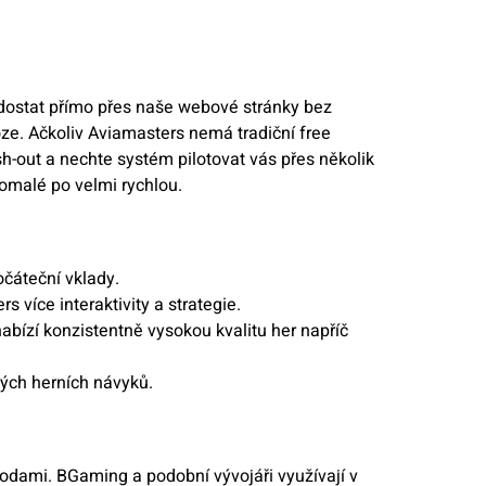
 dostat přímo přes naše webové stránky bez
oze. Ačkoliv Aviamasters nemá tradiční free
h-out a nechte systém pilotovat vás přes několik
pomalé po velmi rychlou.
očáteční vklady.
 více interaktivity a strategie.
abízí konzistentně vysokou kvalitu her napříč
vých herních návyků.
etodami. BGaming a podobní vývojáři využívají v