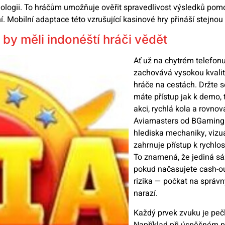
ologii. To hráčům umožňuje ověřit spravedlivost výsledků pomo
 Mobilní adaptace této vzrušující kasinové hry přináší stejnou
y měli indonéští hráči vědět
Ať už na chytrém telefonu
zachovává vysokou kvalitu
hráče na cestách. Držte 
máte přístup jak k demo, t
akci, rychlá kola a rovno
Aviamasters od BGaming j
hlediska mechaniky, vizu
zahrnuje přístup k rychl
To znamená, že jediná sá
pokud načasujete cash-ou
rizika — počkat na správn
narazí.
Každý prvek zvuku je pečl
Například při úspěšném př