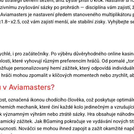
 strategii během sezení, aniž byste přišli o krok. Nastavte si 
zivnímu zvyšování sázky po prohrách — disciplína vám zajistí, 
v Aviamasters je nastavení předem stanoveného multiplikátoru 
1.8–x2.5, což vám zajistí menší, ale stabilní zisky. Vyhýbejte 
rychlé, i pro začátečníky. Po výběru důvěryhodného online kasi
chlosti, které vyhovují různým preferencím hráčů. Od pomalé „tor
ožňuje personalizovaný herní zážitek, který odpovídá individuál
e hráči mohou zpomalit v klíčových momentech nebo zrychlit, aby
u v Aviamasters?
ost, označená ikonou chodícího člověka, což poskytuje optimá
rních mechanik, které činí každé kolo jedinečným a vzrušující
k významným výhrám nebo ztrátě sázky. Hra obsahuje náhodné m
dynamický zážitek. Jak BGaming pokračuje ve vydávání nových titu
ucnosti. Nováčci se mohou ihned zapojit a zažít okamžité napět