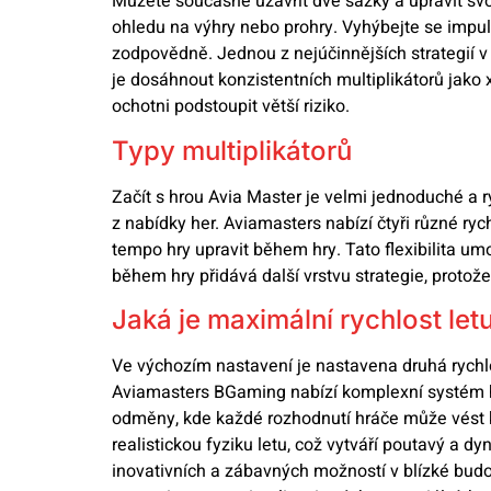
Můžete současně uzavřít dvě sázky a upravit svou
ohledu na výhry nebo prohry. Vyhýbejte se impul
zodpovědně. Jednou z nejúčinnějších strategií 
je dosáhnout konzistentních multiplikátorů jako x
ochotni podstoupit větší riziko.
Typy multiplikátorů
Začít s hrou Avia Master je velmi jednoduché a 
z nabídky her. Aviamasters nabízí čtyři různé ry
tempo hry upravit během hry. Tato flexibilita um
během hry přidává další vrstvu strategie, protož
Jaká je maximální rychlost let
Ve výchozím nastavení je nastavena druhá rychl
Aviamasters BGaming nabízí komplexní systém he
odměny, kde každé rozhodnutí hráče může vést 
realistickou fyziku letu, což vytváří poutavý a 
inovativních a zábavných možností v blízké budo