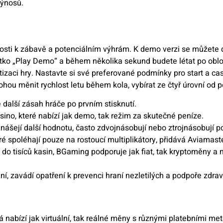
výnosů.
tosti k zábavě a potenciálním výhrám. K demo verzi se můžete
ačítko „Play Demo“ a během několika sekund budete létat po obl
izaci hry. Nastavte si své preferované podmínky pro start a cas
mohou měnit rychlost letu během kola, vybírat ze čtyř úrovní od 
další zásah hráče po prvním stisknutí.
sino, které nabízí jak demo, tak režim za skutečné peníze.
nášejí další hodnotu, často zdvojnásobují nebo ztrojnásobují p
é spoléhají pouze na rostoucí multiplikátory, přidává Aviamasters
o tisíců kasin, BGaming podporuje jak fiat, tak kryptoměny a n
, zavádí opatření k prevenci hraní nezletilých a podpoře zdra
á nabízí jak virtuální, tak reálné měny s různými platebními m