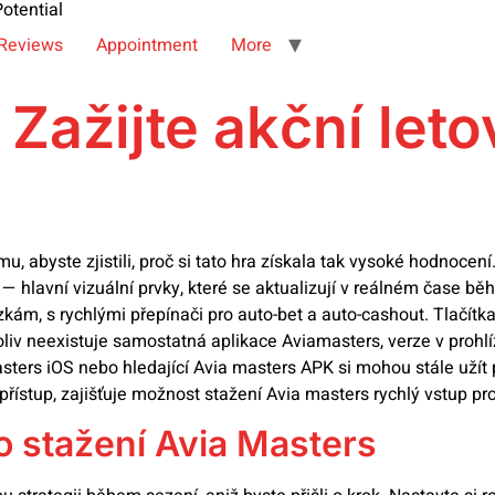
otential
Reviews
Appointment
More
 Zažijte akční let
, abyste zjistili, proč si tato hra získala tak vysoké hodnocení
er — hlavní vizuální prvky, které se aktualizují v reálném čase
zkám, s rychlými přepínači pro auto-bet a auto-cashout. Tlačítk
koliv neexistuje samostatná aplikace Aviamasters, verze v prohlí
asters iOS nebo hledající Avia masters APK si mohou stále užít 
jší přístup, zajišťuje možnost stažení Avia masters rychlý vstup p
o stažení Avia Masters